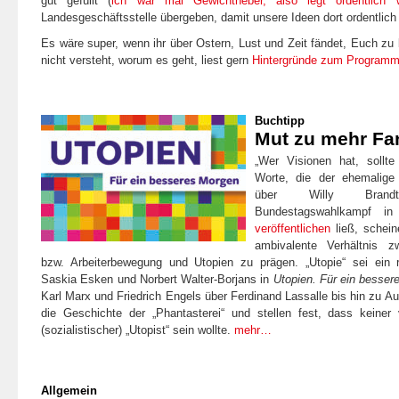
gut gefüllt (
ich war mal Gewichtheber, also legt ordentlich 
Landesgeschäftsstelle übergeben, damit unsere Ideen dort ordentlic
Es wäre super, wenn ihr über Ostern, Lust und Zeit fändet, Euch zu 
nicht versteht, worum es geht, liest gern
Hintergründe zum Program
Buchtipp
Mut zu mehr Fa
„Wer Visionen hat, sollt
Worte, die der ehemalige
über Willy Bran
Bundestagswahlkampf i
veröffentlichen
ließ, schei
ambivalente Verhältnis z
bzw. Arbeiterbewegung und Utopien zu prägen. „Utopie“ sei ein r
Saskia Esken und Norbert Walter-Borjans in
Utopien. Für ein besse
Karl Marx und Friedrich Engels über Ferdinand Lassalle bis hin zu Au
die Geschichte der „Phantasterei“ und stellen fest, dass keine
(sozialistischer) „Utopist“ sein wollte.
mehr…
Allgemein