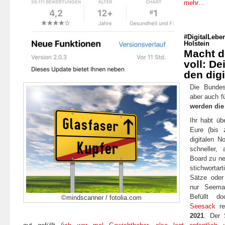
mehr…
#DigitalLebe
Holstein
Macht d
voll: De
den dig
Die Bundes
aber auch fü
werden die
Ihr habt üb
Eure (bis 
digitalen 
schneller,
Board zu ne
stichworta
Sätze oder
nur Seeman
Befüllt 
©mindscanner / fotolia.com
Seesack
re
2021
. Der 