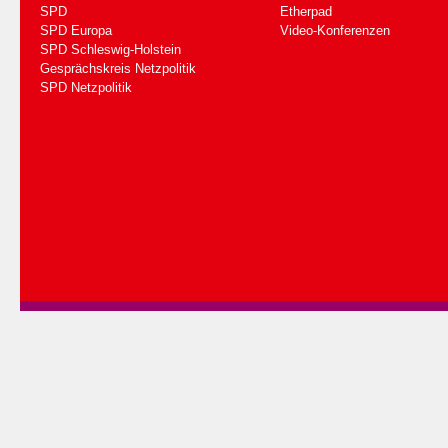
SPD
Etherpad
SPD Europa
Video-Konferenzen
SPD Schleswig-Holstein
Gesprächskreis Netzpolitik
SPD Netzpolitik