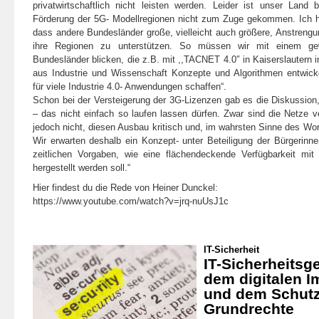
privatwirtschaftlich nicht leisten werden. Leider ist unser Land
Förderung der 5G- Modellregionen nicht zum Zuge gekommen. Ich
dass andere Bundesländer große, vielleicht auch größere, Anstren
ihre Regionen zu unterstützen. So müssen wir mit einem ge
Bundesländer blicken, die z.B. mit ,,TACNET 4.0″ in Kaiserslautern i
aus Industrie und Wissenschaft Konzepte und Algorithmen entwick
für viele Industrie 4.0- Anwendungen schaffen“.
Schon bei der Versteigerung der 3G-Lizenzen gab es die Diskussion,
– das nicht einfach so laufen lassen dürfen. Zwar sind die Netze v
jedoch nicht, diesen Ausbau kritisch und, im wahrsten Sinne des Wort
Wir erwarten deshalb ein Konzept- unter Beteiligung der Bürgerinn
zeitlichen Vorgaben, wie eine flächendeckende Verfügbarkeit mit
hergestellt werden soll.“
Hier findest du die Rede von Heiner Dunckel:
https://www.youtube.com/watch?v=jrq-nuUsJ1c
IT-Sicherheit
IT-Sicherheitsg
dem digitalen 
und dem Schutz
Grundrechte