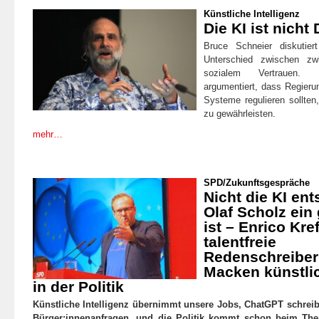
Künstliche Intelligenz
Die KI ist nich
Bruce Schneier diskutie
Unterschied zwischen zw
sozialem Vertrauen. D
argumentiert, dass Regier
Systeme regulieren sollten
zu gewährleisten.
mehr…
SPD
/
Zukunftsgespräche
Nicht die KI ent
Olaf Scholz ein
ist – Enrico Kre
talentfreie
Redenschreiber
Macken künstlic
in der Politik
Künstliche Intelligenz übernimmt unsere Jobs, ChatGPT schrei
Bürger:innenanfragen, und die Politik kommt schon beim Them