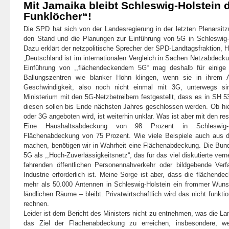
Mit Jamaika bleibt Schleswig-Holstein 
Funklöcher“!
Die SPD hat sich von der Landesregierung in der letzten Plenarsit
den Stand und die Planungen zur Einführung von 5G in Schleswig-H
Dazu erklärt der netzpolitische Sprecher der SPD-Landtagsfraktion, 
„Deutschland ist im internationalen Vergleich in Sachen Netzabdeck
Einführung von ,,flächendeckendem 5G“ mag deshalb für einige
Ballungszentren wie blanker Hohn klingen, wenn sie in ihrem Al
Geschwindigkeit, also noch nicht einmal mit 3G, unterwegs s
Ministerium mit den 5G-Netzbetreibern festgestellt, dass es in SH 5
diesen sollen bis Ende nächsten Jahres geschlossen werden. Ob hie
oder 3G angeboten wird, ist weiterhin unklar. Was ist aber mit den re
Eine Haushaltsabdeckung von 98 Prozent in Schleswig-H
Flächenabdeckung von 75 Prozent. Wie viele Beispiele auch aus de
machen, benötigen wir in Wahrheit eine Flächenabdeckung. Die Bun
5G als ,,Hoch-Zuverlässigkeitsnetz“, das für das viel diskutierte ve
fahrenden öffentlichen Personennahverkehr oder bildgebende Verf
Industrie erforderlich ist. Meine Sorge ist aber, dass die flächen
mehr als 50.000 Antennen in Schleswig-Holstein ein frommer Wuns
ländlichen Räume – bleibt. Privatwirtschaftlich wird das nicht funktio
rechnen.
Leider ist dem Bericht des Ministers nicht zu entnehmen, was die L
das Ziel der Flächenabdeckung zu erreichen, insbesondere, we