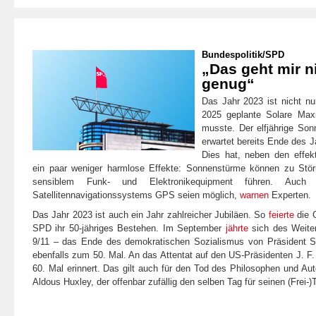
Bundespolitik
/
SPD
„Das geht mir n
genug“
Das Jahr 2023 ist nicht nu
2025 geplante Solare Ma
musste. Der elfjährige Sonn
erwartet bereits Ende des J
Dies hat, neben den effekt
ein paar weniger harmlose Effekte: Sonnenstürme können zu Stör
sensiblem Funk- und Elektronikequipment führen. Auch B
Satellitennavigationssystems GPS seien möglich,
warnen
Experten.
Das Jahr 2023 ist auch ein Jahr zahlreicher Jubiläen. So
feierte
die 
SPD ihr 50-jähriges Bestehen. Im September
jährte
sich des Weite
9/11 – das Ende des demokratischen Sozialismus von Präsident Sa
ebenfalls zum 50. Mal. An das Attentat auf den US-Präsidenten J. 
60. Mal erinnert. Das gilt auch für den Tod des Philosophen und Au
Aldous Huxley, der offenbar zufällig den selben Tag für seinen (Frei-