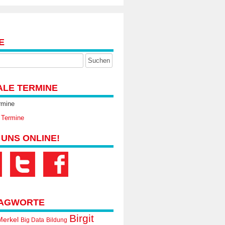
E
ALE TERMINE
rmine
 Termine
 UNS ONLINE!
AGWORTE
Birgit
Merkel
Big Data
Bildung