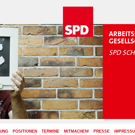
ARBEITS
GESELL
SPD SCH
ZUNG
POSITIONEN
TERMINE
MITMACHEN!
PRESSE
IMPRESS