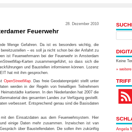
28. Dezember 2010
SUCH
terdamer Feuerwehr
 jede Menge Gefahren. Da ist es besonders wichtig, die
ereitzustellen – es soll ja nicht schon bei der Anfahrt zu
DIGIT
en ist Feuerwehrmann bei der Feuerwehr in Amsterdam
Keine Te
enStreetMap-Karten zusammengeführt, so dass sich die
reckführungen und Baustellen informieren können. Lozenz
» weitere
EIT hat mit ihm gesprochen.
TRIFF
st
OpenStreetMap
. Das freie Geodatenprojekt stellt unter
aten werden in der Regeln von freiwilligen Teilnehmern
 Heimatstädte kartieren. In den Niederlanden hat 2007 die
ßenmaterial des gesamten Landes zur Verfügung gestellt.
aten verbessert. Entsprechend genau sind die Basisdaten
 mit den Einsatzdaten aus dem Feuerwehrsystem. Hier
SCHL
s und einige Daten mehr zusammen. Inzwischen ist van
Gespräch über Baustellendaten. Die sollen ihm zukünftig
Angela 