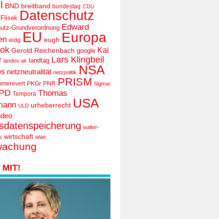
l
BND
breitband
bundestag
CDU
Datenschutz
 Flisek
Edward
utz-Grundverordnung
EU
Europa
en
eugh
eidg
ook
Kai
Gerold Reichenbach
google
Lars Klingbeil
r
landtag
landes-ak
NSA
ps
netzneutralität
netzpolitik
PRISM
mmerevert
PKGr
PNR
Sigmar
PD
Thomas
Tempora
USA
mann
urheberrecht
ULD
ideo
tsdatenspeicherung
walter-
wirtschaft
s
wlan
wachung
MIT!