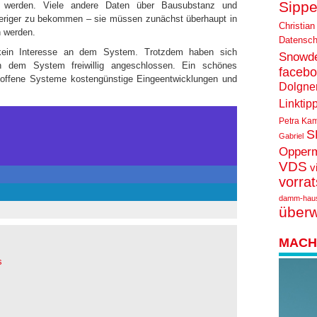
Sippe
ert werden. Viele andere Daten über Bausubstanz und
ieriger zu bekommen – sie müssen zunächst überhaupt in
Christian
 werden.
Datensch
g kein Interesse an dem System. Trotzdem haben sich
Snowd
nen dem System freiwillig angeschlossen. Ein schönes
faceb
d offene Systeme kostengünstige Eingeentwicklungen und
Dolgne
Linktip
Petra Ka
S
Gabriel
Opper
VDS
v
vorra
damm-hau
über
MACH 
s