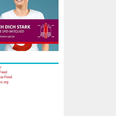
n
-Feed
ar-Feed
s.org