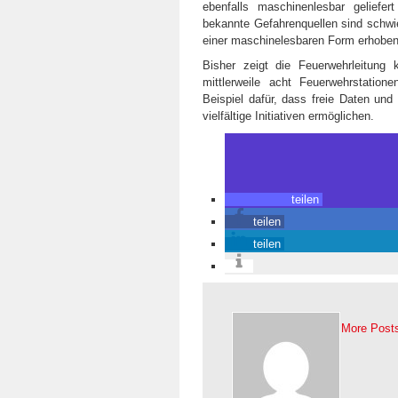
ebenfalls maschinenlesbar gelief
bekannte Gefahrenquellen sind schw
einer maschinelesbaren Form erhoben
Bisher zeigt die Feuerwehrleitun
mittlerweile acht Feuerwehrstatio
Beispiel dafür, dass freie Daten un
vielfältige Initiativen ermöglichen.
teilen
teilen
teilen
More Post