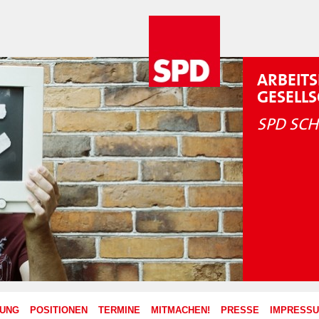
ARBEITS
GESELL
SPD SCH
ZUNG
POSITIONEN
TERMINE
MITMACHEN!
PRESSE
IMPRESS