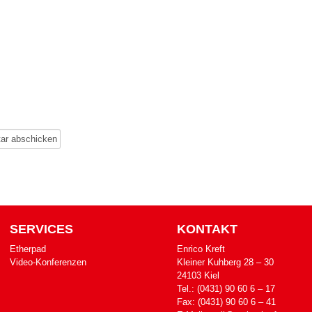
SERVICES
KONTAKT
Etherpad
Enrico Kreft
Video-Konferenzen
Klei­ner Kuh­berg 28 – 30
24103 Kiel
Tel.: (0431) 90 60 6 – 17
Fax: (0431) 90 60 6 – 41