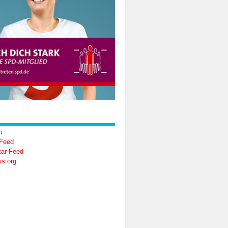
n
-Feed
ar-Feed
s.org