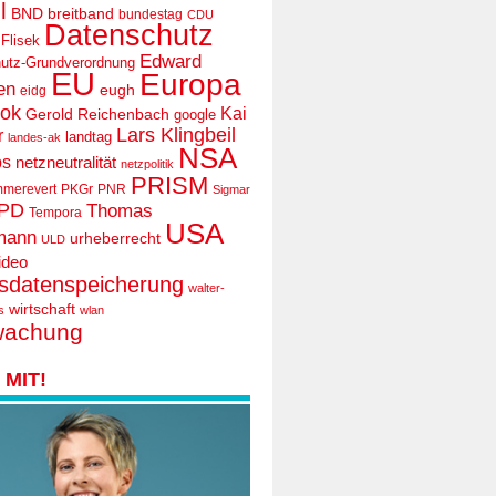
l
BND
breitband
bundestag
CDU
Datenschutz
 Flisek
Edward
utz-Grundverordnung
EU
Europa
en
eugh
eidg
ook
Kai
Gerold Reichenbach
google
Lars Klingbeil
r
landtag
landes-ak
NSA
ps
netzneutralität
netzpolitik
PRISM
mmerevert
PKGr
PNR
Sigmar
PD
Thomas
Tempora
USA
mann
urheberrecht
ULD
ideo
tsdatenspeicherung
walter-
wirtschaft
s
wlan
wachung
MIT!