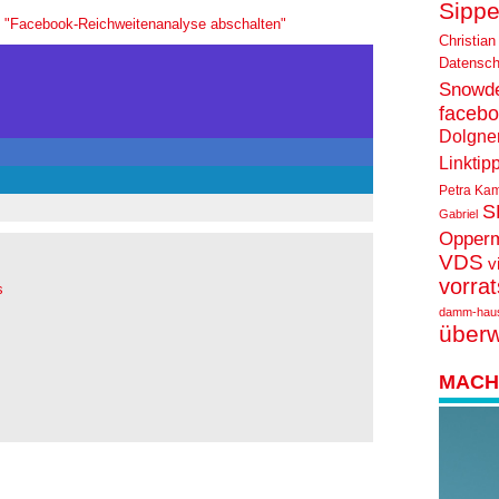
Sippe
: "Facebook-Reichweitenanalyse abschalten"
Christian
Datensch
Snowd
faceb
Dolgne
Linktip
Petra Ka
S
Gabriel
Opper
VDS
v
vorra
s
damm-hau
über
MACH 