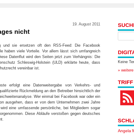
19. August 2011
SUCH
ges nicht
log und sie ersetzen oft den RSS-Feed: Die Facebook
ile haben viele Vorteile. Vor allem lässt sich umfangreich
DIGIT
Diese Datenflut wird den Seiten jetzt zum Verhängnis: Die
Keine Te
enschutz Schleswig-Holstein (ULD) erklärte heute, dass
utzrecht vereinbar ist.
» weitere
TRIFF
ste erfolgt eine Datenweitergabe von Verkehrs- und
ualifizierte Rückmeldung an den Betreiber hinsichtlich der
eichweitenanalyse. Wer einmal bei Facebook war oder ein
von ausgehen, dass er von dem Unternehmen zwei Jahre
 wird eine umfassende persönliche, bei Mitgliedern sogar
ng vorgenommen. Diese Abläufe verstoßen gegen deutsches
t.
SCHL
Angela 