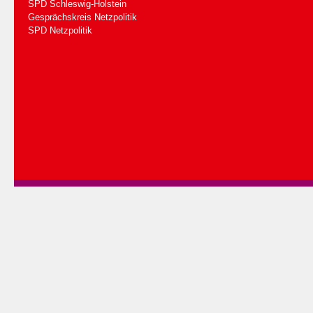
SPD Schleswig-Holstein
Gesprächskreis Netzpolitik
SPD Netzpolitik