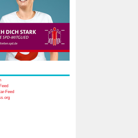
n
-Feed
ar-Feed
s.org