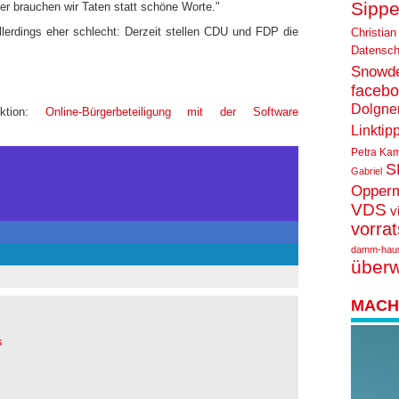
Sippe
r brauchen wir Taten statt schöne Worte."
lerdings eher schlecht: Derzeit stellen CDU und FDP die
Christian
Datensch
Snowd
faceb
Dolgne
aktion:
Online-Bürgerbeteiligung mit der Software
Linktip
Petra Ka
S
Gabriel
Opper
VDS
v
vorra
damm-hau
über
MACH 
s