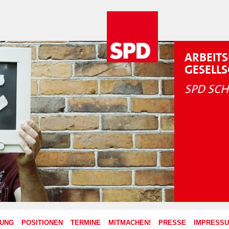
ARBEITS
GESELL
SPD SCH
ZUNG
POSITIONEN
TERMINE
MITMACHEN!
PRESSE
IMPRESS