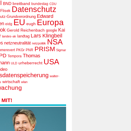
l
BND
breitband
bundestag
CDU
Datenschutz
 Flisek
Edward
utz-Grundverordnung
EU
Europa
en
eugh
eidg
ook
Kai
Gerold Reichenbach
google
Lars Klingbeil
r
landtag
landes-ak
NSA
ps
netzneutralität
netzpolitik
PRISM
mmerevert
PKGr
PNR
Sigmar
PD
Thomas
Tempora
USA
mann
urheberrecht
ULD
ideo
tsdatenspeicherung
walter-
wirtschaft
s
wlan
wachung
MIT!