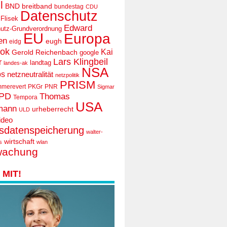
l
BND
breitband
bundestag
CDU
Datenschutz
 Flisek
Edward
utz-Grundverordnung
EU
Europa
en
eugh
eidg
ook
Kai
Gerold Reichenbach
google
Lars Klingbeil
r
landtag
landes-ak
NSA
ps
netzneutralität
netzpolitik
PRISM
mmerevert
PKGr
PNR
Sigmar
PD
Thomas
Tempora
USA
mann
urheberrecht
ULD
ideo
tsdatenspeicherung
walter-
wirtschaft
s
wlan
wachung
MIT!