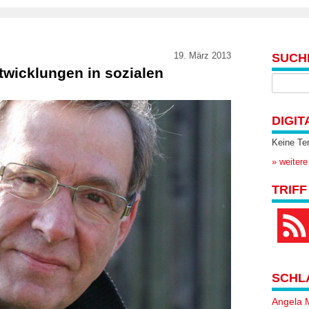
19. März 2013
SUCH
wicklungen in sozialen
DIGIT
Keine Te
» weitere
TRIFF
SCHL
Angela 