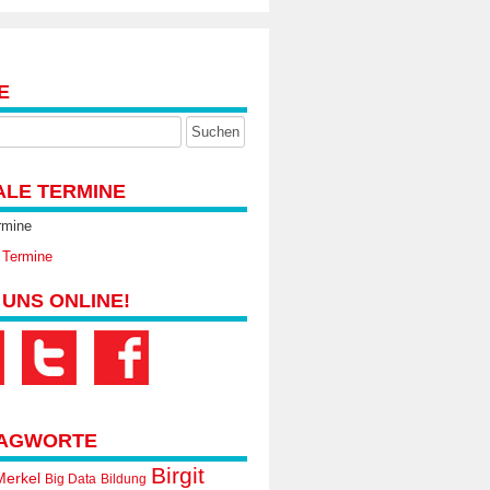
E
ALE TERMINE
rmine
 Termine
 UNS ONLINE!
AGWORTE
Birgit
Merkel
Big Data
Bildung