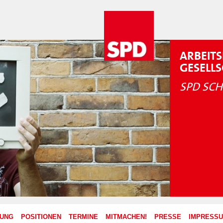
ARBEITS
GESELL
SPD SCH
ZUNG
POSITIONEN
TERMINE
MITMACHEN!
PRESSE
IMPRESS