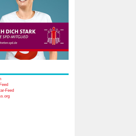
n
-Feed
ar-Feed
s.org