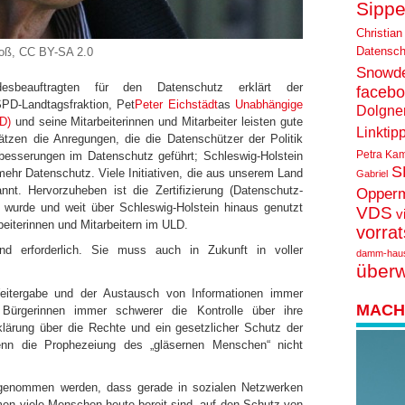
Sippe
Christian
Datensch
Voß,
CC BY-SA 2.0
Snowd
esbeauftragten für den Datenschutz erklärt der
faceb
SPD-Landtagsfraktion, Pet
Peter Eichstädt
as
Unabhängige
Dolgne
D)
und seine Mitarbeiterinnen und Mitarbeiter leisten gute
Linktip
ätzen die Anregungen, die die Datenschützer der Politik
Petra Ka
besserungen im Datenschutz geführt; Schleswig-Holstein
S
 mehr Datenschutz. Viele Initiativen, die aus unserem Land
Gabriel
t. Hervorzuheben ist die Zertifizierung (Datenschutz-
Opper
 wurde und weit über Schleswig-Holstein hinaus genutzt
VDS
v
rbeiterinnen und Mitarbeitern im ULD.
vorra
nd erforderlich. Sie muss auch in Zukunft in voller
damm-hau
über
Weitergabe und der Austausch von Informationen immer
MACH 
 Bürgerinnen immer schwerer die Kontrolle über ihre
klärung über die Rechte und ein gesetzlicher Schutz der
enn die Prophezeiung des „gläsernen Menschen“ nicht
 genommen werden, dass gerade in sozialen Netzwerken
n viele Menschen heute bereit sind, auf den Schutz von