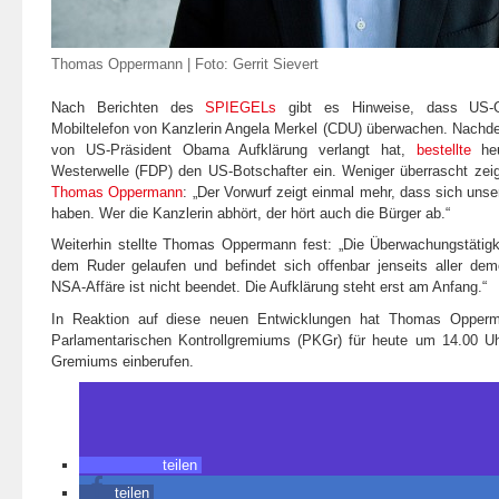
Thomas Oppermann | Foto: Gerrit Sievert
Nach Berichten des
SPIEGELs
gibt es Hinweise, dass US-G
Mobiltelefon von Kanzlerin Angela Merkel (CDU) überwachen. Nachdem
von US-Präsident Obama Aufklärung verlangt hat,
bestellte
heu
Westerwelle (FDP) den US-Botschafter ein. Weniger überrascht zei
Thomas Oppermann
:
„Der Vorwurf zeigt einmal mehr, dass sich unse
haben. Wer die Kanzlerin abhört, der hört auch die Bürger ab.“
Weiterhin stellte Thomas Oppermann fest: „Die Überwachungstätigke
dem Ruder gelaufen und befindet sich offenbar jenseits aller demo
NSA-Affäre ist nicht beendet. Die Aufklärung steht erst am Anfang.“
In Reaktion auf diese neuen Entwicklungen hat Thomas Opperma
Parlamentarischen Kontrollgremiums (PKGr) für heute um 14.00 Uh
Gremiums einberufen.
teilen
teilen