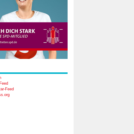
n
-Feed
ar-Feed
s.org