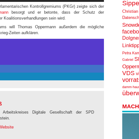
Sippe
lamentarischen Kontrollgremiums (PKGr) zeigte sich der
Christian
mann
besorgt und er betonte, dass der Schutz der
Datensch
er Koalitionsverhandlungen sein wird.
Snowd
miums will Thomas Oppermann außerdem die mögliche
faceb
rieg-Zeiten aufklären.
Dolgne
Linktip
Petra Ka
S
Gabriel
Opper
VDS
v
vorra
damm-hau
über
ß
MACH 
 Arbeitskreises Digitale Gesellschaft der SPD
stein.
Website