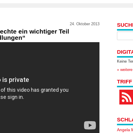
24. Oktober 2013
SUCH
chte ein wichtiger Teil
dlungen“
DIGIT
Keine Te
» weitere
TRIFF
SCHL
Angela 