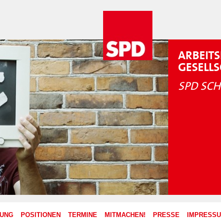
ARBEITS
GESELL
SPD SCH
ZUNG
POSITIONEN
TERMINE
MITMACHEN!
PRESSE
IMPRESS