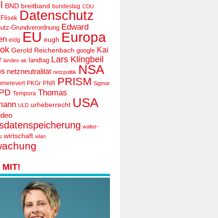
l
BND
breitband
bundestag
CDU
Datenschutz
 Flisek
Edward
utz-Grundverordnung
EU
Europa
en
eugh
eidg
ook
Kai
Gerold Reichenbach
google
Lars Klingbeil
r
landtag
landes-ak
NSA
ps
netzneutralität
netzpolitik
PRISM
mmerevert
PKGr
PNR
Sigmar
PD
Thomas
Tempora
USA
mann
urheberrecht
ULD
ideo
tsdatenspeicherung
walter-
wirtschaft
s
wlan
wachung
MIT!