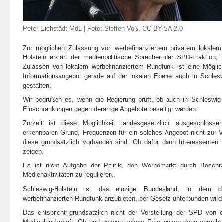
Peter Eichstädt MdL | Foto: Steffen Voß,
CC BY-SA 2.0
Zur möglichen Zulassung von werbefinanziertem privatem lokale
Holstein erklärt der medienpolitische Sprecher der SPD-Fraktion,
Zulassen von lokalem werbefinanziertem Rundfunk ist eine Möglic
Informationsangebot gerade auf der lokalen Ebene auch in Schleswi
gestalten.
Wir begrüßen es, wenn die Regierung prüft, ob auch in Schleswig–
Einschränkungen gegen derartige Angebote beseitigt werden.
Zurzeit ist diese Möglichkeit landesgesetzlich ausgeschloss
erkennbaren Grund, Frequenzen für ein solches Angebot nicht zur V
diese grundsätzlich vorhanden sind. Ob dafür dann Interessenten 
zeigen.
Es ist nicht Aufgabe der Politik, den Werbemarkt durch Besch
Medienaktivitäten zu regulieren.
Schleswig-Holstein ist das einzige Bundesland, in dem die
werbefinanzierten Rundfunk anzubieten, per Gesetz unterbunden wird
Das entspricht grundsätzlich nicht der Vorstellung der SPD von e
Medienlandschaft. Ob und an wen solche Frequenzen dann vergeben