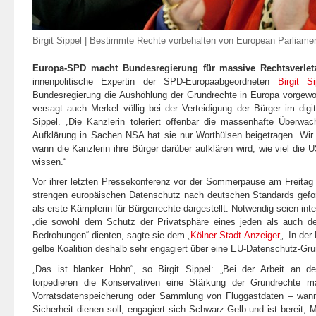
Birgit Sippel |
Bestimmte Rechte vorbehalten
von
European Parliame
Europa-SPD macht Bundesregierung für massive Rechtsverletz
innenpolitische Expertin der SPD-Europaabgeordneten
Birgit Si
Bundesregierung die Aushöhlung der Grundrechte in Europa vorgew
versagt auch Merkel völlig bei der Verteidigung der Bürger im digita
Sippel.
„Die Kanzlerin toleriert offenbar die massenhafte Überw
Aufklärung in Sachen NSA hat sie nur Worthülsen beigetragen. Wir
wann die Kanzlerin ihre Bürger darüber aufklären wird, wie viel die
wissen.“
Vor ihrer letzten Pressekonferenz vor der Sommerpause am Freitag 
strengen europäischen Datenschutz nach deutschen Standards geford
als erste Kämpferin für Bürgerrechte dargestellt. Notwendig seien int
„die sowohl dem Schutz der Privatsphäre eines jeden als auch de
Bedrohungen“
dienten, sagte sie dem „
Kölner Stadt-Anzeiger
„. In de
gelbe Koalition deshalb sehr engagiert über eine EU-Datenschutz-Gr
„Das ist blanker Hohn“
, so Birgit Sippel:
„Bei der Arbeit an d
torpedieren die Konservativen eine Stärkung der Grundrechte m
Vorratsdatenspeicherung oder Sammlung von Fluggastdaten – wann
Sicherheit dienen soll, engagiert sich Schwarz-Gelb und ist bereit, 