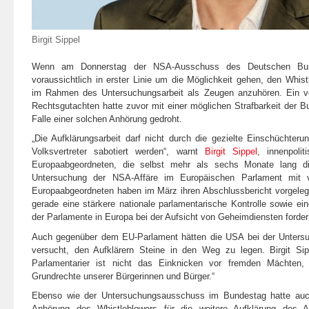
Birgit Sippel
Wenn am Donnerstag der NSA-Ausschuss des Deutschen Bund
voraussichtlich in erster Linie um die Möglichkeit gehen, den Whi
im Rahmen des Untersuchungsarbeit als Zeugen anzuhören. Ein vo
Rechtsgutachten hatte zuvor mit einer möglichen Strafbarkeit der 
Falle einer solchen Anhörung gedroht.
„Die Aufklärungsarbeit darf nicht durch die gezielte Einschüchter
Volksvertreter sabotiert werden“
, warnt
Birgit Sippel
, innenpoli
Europaabgeordneten, die selbst mehr als sechs Monate lang di
Untersuchung der NSA-Affäre im Europäischen Parlament mit vo
Europaabgeordneten haben im März ihren Abschlussbericht vorgelegt
gerade eine stärkere nationale parlamentarische Kontrolle sowie e
der Parlamente in Europa bei der Aufsicht von Geheimdiensten forder
Auch gegenüber dem EU-Parlament hätten die USA bei der Unter
versucht, den Aufklärern Steine in den Weg zu legen. Birgit Si
Parlamentarier ist nicht das Einknicken vor fremden Mächten,
Grundrechte unserer Bürgerinnen und Bürger.“
Ebenso wie der Untersuchungsausschuss im Bundestag hatte auc
Anhörung des Whistleblowers für die weitere Aufklärung des A