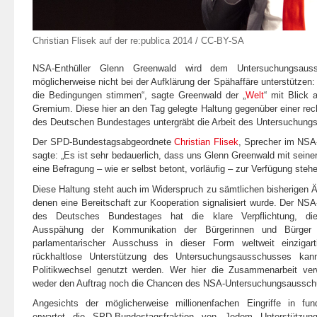
Christian Flisek auf der re:publica 2014
/
CC-BY-SA
NSA-Enthüller Glenn Greenwald wird dem Untersuchungsaus
möglicherweise nicht bei der Aufklärung der Spähaffäre unterstütze
die Bedingungen stimmen“, sagte Greenwald der „
Welt
“ mit Blick
Gremium. Diese hier an den Tag gelegte Haltung gegenüber einer rec
des Deutschen Bundestages untergräbt die Arbeit des Untersuchun
Der SPD-Bundestagsabgeordnete
Christian Flisek
, Sprecher im NS
sagte: „Es ist sehr bedauerlich, dass uns Glenn Greenwald mit seiner
eine Befragung – wie er selbst betont, vorläufig – zur Verfügung stehe
Diese Haltung steht auch im Widerspruch zu sämtlichen bisherigen 
denen eine Bereitschaft zur Kooperation signalisiert wurde. Der N
des Deutsches Bundestages hat die klare Verpflichtung, di
Ausspähung der Kommunikation der Bürgerinnen und Bürger a
parlamentarischer Ausschuss in dieser Form weltweit einzigar
rückhaltlose Unterstützung des Untersuchungsausschusses k
Politikwechsel genutzt werden. Wer hier die Zusammenarbeit verwe
weder den Auftrag noch die Chancen des NSA-Untersuchungsausschu
Angesichts der möglicherweise millionenfachen Eingriffe in fund
erwartet die SPD-Bundestagsfraktion von Jedem Unterstützung