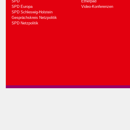
SPD
Etherpad
SPD Europa
Video-Konferenzen
SPD Schleswig-Holstein
Gesprächskreis Netzpolitik
SPD Netzpolitik