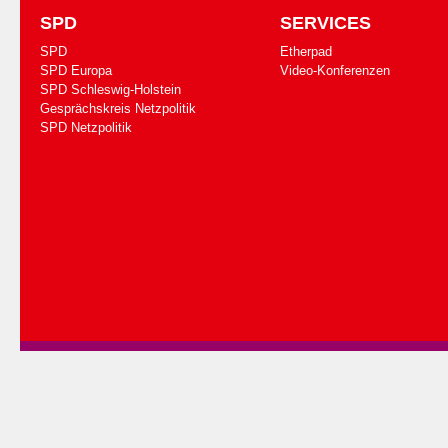
SPD
SERVICES
SPD
Etherpad
SPD Europa
Video-Konferenzen
SPD Schleswig-Holstein
Gesprächskreis Netzpolitik
SPD Netzpolitik