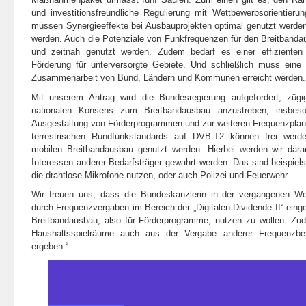
und investitionsfreundliche Regulierung mit Wettbewerbsorientier
müssen Synergieeffekte bei Ausbauprojekten optimal genutzt werde
werden. Auch die Potenziale von Funkfrequenzen für den Breitban
und zeitnah genutzt werden. Zudem bedarf es einer effizienten u
Förderung für unterversorgte Gebiete. Und schließlich muss ein
Zusammenarbeit von Bund, Ländern und Kommunen erreicht werden.
Mit unserem Antrag wird die Bundesregierung aufgefordert, züg
nationalen Konsens zum Breitbandausbau anzustreben, insbes
Ausgestaltung von Förderprogrammen und zur weiteren Frequenzpla
terrestrischen Rundfunkstandards auf DVB-T2 können frei werd
mobilen Breitbandausbau genutzt werden. Hierbei werden wir dara
Interessen anderer Bedarfsträger gewahrt werden. Das sind beispiels
die drahtlose Mikrofone nutzen, oder auch Polizei und Feuerwehr.
Wir freuen uns, dass die Bundeskanzlerin in der vergangenen Wo
durch Frequenzvergaben im Bereich der „Digitalen Dividende II“ ei
Breitbandausbau, also für Förderprogramme, nutzen zu wollen. Zu
Haushaltsspielräume auch aus der Vergabe anderer Frequenzbe
ergeben.“