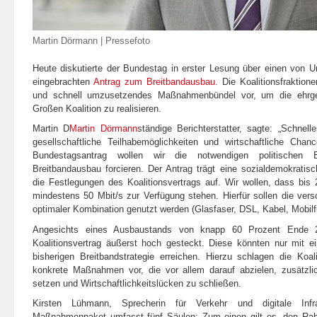
Martin Dörmann | Pressefoto
Heute diskutierte der Bundestag in erster Lesung über einen von
eingebrachten
Antrag zum Breitbandausbau
. Die Koalitionsfraktio
und schnell umzusetzendes Maßnahmenbündel vor, um die ehrgei
Großen Koalition zu realisieren.
Martin D
Martin Dörmann
ständige Berichterstatter, sagte: „Schnelle
gesellschaftliche Teilhabemöglichkeiten und wirtschaftliche Cha
Bundestagsantrag wollen wir die notwendigen politischen 
Breitbandausbau forcieren. Der Antrag trägt eine sozialdemokratis
die Festlegungen des Koalitionsvertrags auf. Wir wollen, dass bis
mindestens 50 Mbit/s zur Verfügung stehen. Hierfür sollen die ver
optimaler Kombination genutzt werden (Glasfaser, DSL, Kabel, Mobilfu
Angesichts eines Ausbaustands von knapp 60 Prozent Ende 2
Koalitionsvertrag äußerst hoch gesteckt. Diese könnten nur mit ei
bisherigen Breitbandstrategie erreichen. Hierzu schlagen die Koali
konkrete Maßnahmen vor, die vor allem darauf abzielen, zusätzlic
setzen und Wirtschaftlichkeitslücken zu schließen.
Kirsten Lühmann, Sprecherin für Verkehr und digitale Infra
Maßnahmenpaket umfasst fünf Säulen: Zum einen gilt es, den Rahm