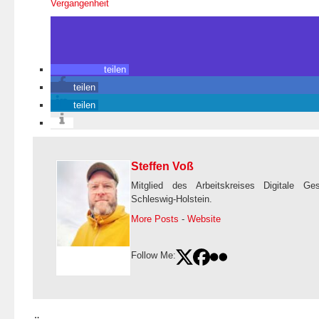
Ver­gan­gen­heit
teilen
teilen
teilen
Steffen Voß
Mitglied des Arbeitskreises Digitale Ge
Schleswig-Holstein.
More Posts
-
Website
Follow Me: