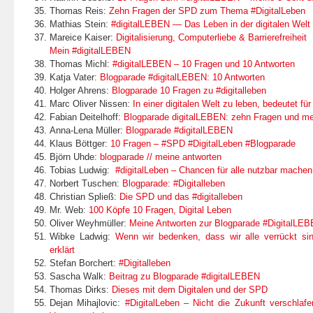
Thomas Reis:
Zehn Fragen der SPD zum Thema #DigitalLeben
Mathias Stein:
#digitalLEBEN — Das Leben in der digitalen Welt
Mareice Kaiser:
Digitalisierung, Computerliebe & Barrierefreiheit
Mein #digitalLEBEN
Thomas Michl:
#digitalLEBEN – 10 Fragen und 10 Antworten
Katja Vater:
Blogparade #digitalLEBEN: 10 Antworten
Holger Ahrens:
Blogparade 10 Fragen zu #digitalleben
Marc Oliver Nissen:
In einer digitalen Welt zu leben, bedeutet f
Fabian Deitelhoff:
Blogparade digitalLEBEN: zehn Fragen und me
Anna-Lena Müller:
Blogparade #digitalLEBEN
Klaus Böttger:
10 Fragen – #SPD #DigitalLeben #Blogparade
Björn Uhde:
blogparade // meine antworten
Tobias Ludwig:
#digitalLeben – Chancen für alle nutzbar machen
Norbert Tuschen:
Blogparade: #Digitalleben
Christian Spließ:
Die SPD und das #digitalleben
Mr. Web:
100 Köpfe 10 Fra­gen, Digital Leben
Oliver Weyhmüller:
Meine Antworten zur Blogparade #DigitalLE
Wibke Ladwig:
Wenn wir bedenken, dass wir alle verrückt si
erklärt
Stefan Borchert:
#Digitalleben
Sascha Walk:
Beitrag zu Blogparade #digitalLEBEN
Thomas Dirks:
Dieses mit dem Digitalen und der SPD
Dejan Miha­jlo­vic:
#Digi­tal­Le­ben – Nicht die Zukunft ver­schla­