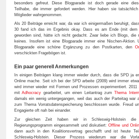
besonders gefreut. Diese Blogparade ist doch gerade eine dies
Teilhabe, die immer gefordert werden. Hier haben sie tatsächlic
Mitglieder wahrgenommen.
Als 20 Beiträge erreicht war, da war ich einigermaßen beruhigt, das
30 fand ich das im Ergebnis okay. Dass es am Ende (mit dem
geworden sind, hätte ich nicht gedacht. Zwar liebe ich Blogs, die
keines. Insofern ist eine Blogparade immer eine Nischen-Aktion. 
Blogparade eine schöne Ergänzung zu den Postkarten, den
On
verschickten Fragebögen ist.
Ein paar generell Anmerkungen
In einigen Beiträgen klang immer wieder durch, dass die SPD ja e
Online mache. Seit ich bei der SPD arbeite (2009) wird immer etw
wird immer wieder mit Formen und Prozessen experimentiert. 2011
mit
Adhocracy
gearbeitet, um einen Leitantrag zum
Thema Intern
damals ein wenig untergegangen, weil das auch der Parteitag war
zum Thema Vorratsdatenspeicherung beschlossen wurde. Freud und 
Engagierte oft nah bei einander.
Zur gleichen Zeit haben wir in Schleswig-Holstein die
Regierungsprogramm eingesammelt und diskutiert:
Offline und Onli
dann auch in den Koalitionsvertrag geschafft und ist heute Teil
Schleswig-Holstein. Dieser Prozess wiederum war die Vor