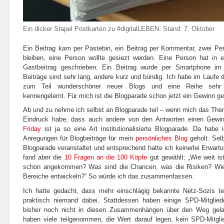
Ein dicker Stapel Postkarten zu #digitalLEBEN.
Stand: 7. Oktober
Ein Beitrag kam per Pastebin, ein Beitrag per Kommentar, zwei P
bleiben, eine Person wollte gesiezt werden. Eine Person hat in 
Gastbeitrag geschrieben. Ein Beitrag wurde per Smartphone im
Beiträge sind sehr lang, andere kurz und bündig. Ich habe im Laufe 
zum Teil wunderschöner neuer Blogs und eine Reihe sehr 
kennengelernt. Für mich ist die Blogparade schon jetzt ein Gewinn g
Ab und zu nehme ich selbst an Blogparade teil – wenn mich das Them
Eindruck habe, dass auch andere von den Antworten einen Gewi
Friday
ist ja so eine Art institutionalisierte Blogparade. Da habe
Anregungen für Blogbeiträge für mein
persönliches Blog
geholt. Sel
Blogparade veranstaltet und entsprechend hatte ich keinerlei Erwart
fand aber die
10 Fragen an die 100 Köpfe
gut gewählt: „Wie weit ist 
schon angekommen? Was sind die Chancen, was die Risiken? Wie
Bereiche entwickeln?“ So würde ich das zusammenfassen.
Ich hatte gedacht, dass mehr einschlägig bekannte Netz-Sozis t
praktisch niemand dabei. Stattdessen haben einige SPD-Mitglied
bisher noch nicht in diesen Zusammenhängen über den Weg gela
haben viele teilgenommen, die Wert darauf legen, kein SPD-Mitgl