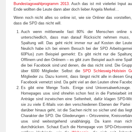
Bundestagswahlprogramm 2013
. Auch das ist mit vielerlei Input 
Ende wollten die Leute dann aber doch lieber Angela Merkel…
Wenn noch nicht alles so online ist, wie sie Onliner das vorstellen,
dass die SPD das nicht will.
Auch wenn mittlerweile fast 80% der Menschen online 
unterschiedlich, dass man darauf Rücksicht nehmen muss, 
Spaltung will. Das geht nicht immer nur auf Kosten der Leute
Neulich habe ich bei einem Besuch bei der SPD Arbeitsgemei
60Plus) zum Beispiel gemerkt: Es gibt nicht nur die Spaltun
Offlinern und den Onlinern – es gibt zum Beispiel auch eine Spa
die bei Facebook sind und denen, die das nicht sind. Die Grupp
über 6000 Mitglieder. Selbst die
SPD Schleswig-Holstein G
Mitglieder zu. Dazu kommt, dass längst nicht alle in diesen Gr
Facebook vernetzt sind. Da geht viel an den Leuten ohne Faceb
Es gibt eine Menge Tools. Einige sind Universalwerkzeuge. E
Homepages usw. sind ohnehin schon fest in die Parteiarbeit in
Anträge sind inzwischen eine Seltenheit, dafür klagen SPD-Mit
sie zu viele E-Mails von den verschiedenen Ebenen der Parte
darüber hinaus geht, ist die Sachen nicht so sicher und das li
Charakter der SPD. Die Gliederungen – Ortsvereine, Kreisverbä
usw. sind weitestgehend unabhängig. Da kann man nich
durchdrücken. Schaut Euch die Homepage von SPD-Ortsvereinen