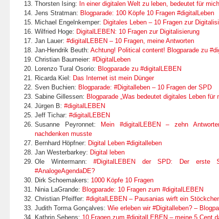
Thorsten Ising:
In einer digitalen Welt zu leben, bedeutet für mi
Jens Stratman:
Blogparade: 100 Köpfe 10 Fragen #digitalLeben
Michael Engelnkemper:
Digitales Leben – 10 Fragen zur Digitalis
Wilfried Hoge:
DigitalLEBEN: 10 Fragen zur Digitalisierung
Jan Lauer:
#digitalLEBEN – 10 Fragen, meine Antworten
Jan-Hendrik Beuth:
Achtung! Political content! Blogparade zu #d
Christian Baumeier:
#DigitalLeben
Lorenzo Tural Osorio:
Blogparade zu #digitalLEBEN
Ricarda Kiel:
Das Internet ist mein Dünger
Sven Buchien:
Blogparade: #Digitalleben – 10 Fragen der SPD
Sabine Gillessen:
Blogparade „Was bedeutet digitales Leben für 
Jürgen B:
#digitalLEBEN
Jeff Tichar:
#digitalLEBEN
Susanne Peyronnet:
Mein #digitalLEBEN – zehn Antworte
nachdenken musste
Bernhard Höpfner:
Digital Leben #digitalleben
Jan Westerbarkey:
Digital leben
Ole Wintermann:
#DigitalLEBEN der SPD: Der erste S
#AnalogeAgendaDE?
Dirk Schoemakers:
1000 Köpfe 10 Fragen
Ninia LaGrande:
Blogparade: 10 Fragen zum #digitalLEBEN
Christian Pfeiffer:
#digitalLEBEN – Pausanias wirft ein Stöckche
Judith Torma Gonçalves:
Wie erleben wir #Digitalleben? – Blogp
Kathrin Sebens:
10 Fragen zum #digitalLEBEN – meine 5 Cent d