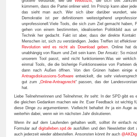
größere Verbünde, wie die
Websozis
, die sich seit Jahrze
kümmern, dass die Partei onliner wird. Im Prinzip kann aber jede
das sieht man auch. Wer sich über darüber wundert, wie u
Demokratie ist per definitionem weitestgehend unprofessio
unprofessionell.Viele Tools, die sich zum Ziel gemacht haben, Po
gehen von einem bestimmten, idealisierten Politikbild aus u
Technik her gedacht. Fakt ist aber, dass der direkte Kontakt 
Menschen ist, sich zu verständigen. Jedes Treffen ist effektiver
Revolution wird es nicht als Download geben
. Online hat d
unabhängig von Raum und Zeit sein kann. Der Ansatz: So müsste
unserem Tool passt, wird nicht funktionieren.Was wir wirklic
einmal Tools, die die bisherige Funktionsweise von Parteien di
dann nach Außen öffnen. Von den Grünen haben einige eng
Antragsdiskussions-Software
entwickelt, die sehr vielverspre
gut zum „
Online-Antragsrecht
“ passen, das der Landesvorsta
hat.
Liebe Teilnehmerinnen und Teilnehmer, ihr seht: In der SPD gibt es 
die gleichen Gedanken machen wie ihr. Euer Feedback ist wichtig für
diese Dinge zu argumentieren. Vielleicht behaltet ihr ja ein Auge
weiterhin dabei, wenn wir im nächsten Jahr diskutieren.
Wenn ihr auf dem Laufenden gehalten wollt, solltet ihr einfach 
Formular auf
digitalleben.spd.de
ausfüllen und den Newsletter dort 
auch jederzeit wieder abbestellen. Ansonsten könnt ihr auch
@AKDig