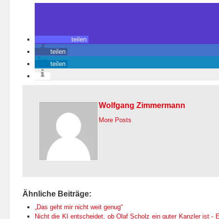
teilen
teilen
teilen
Wolfgang Zimmermann
More Posts
Ähnliche Beiträge:
„Das geht mir nicht weit genug“
Nicht die KI entscheidet, ob Olaf Scholz ein guter Kanzler ist - E