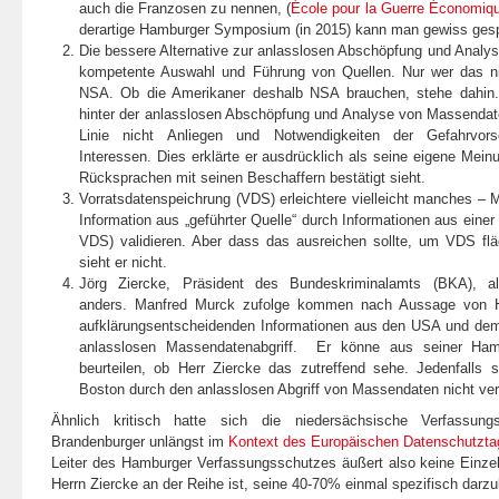
auch die Franzosen zu nennen, (
École pour la Guerre Économiq
derartige Hamburger Symposium (in 2015) kann man gewiss gesp
Die bessere Alternative zur anlasslosen Abschöpfung und Analy
kompetente Auswahl und Führung von Quellen. Nur wer das nic
NSA. Ob die Amerikaner deshalb NSA brauchen, stehe dahin
hinter der anlasslosen Abschöpfung und Analyse von Massendate
Linie nicht Anliegen und Notwendigkeiten der Gefahrvorso
Interessen. Dies erklärte er ausdrücklich als seine eigene Meinu
Rücksprachen mit seinen Beschaffern bestätigt sieht.
Vorratsdatenspeichrung (VDS) erleichtere vielleicht manches –
Information aus „geführter Quelle“ durch Informationen aus einer
VDS) validieren. Aber dass das ausreichen sollte, um VDS fl
sieht er nicht.
Jörg Ziercke, Präsident des Bundeskriminalamts (BKA), a
anders. Manfred Murck zufolge kommen nach Aussage von H
aufklärungsentscheidenden Informationen aus den USA und dem
anlasslosen Massendatenabgriff. Er könne aus seiner Hamb
beurteilen, ob Herr Ziercke das zutreffend sehe. Jedenfalls 
Boston durch den anlasslosen Abgriff von Massendaten nicht ver
Ähnlich kritisch hatte sich die niedersächsische Verfassungs
Brandenburger unlängst im
Kontext des Europäischen Datenschutztag
Leiter des Hamburger Verfassungsschutzes äußert also keine Einz
Herrn Ziercke an der Reihe ist, seine 40-70% einmal spezifisch dar