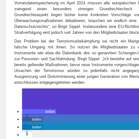
Vorratsdatenspeicherung im April 2014 müssen alle europäisch
zwingend einen besonders strengen Grundrechtecheck
Grundrechteaspekt liegen bisher keine konkreten Vorschläge v
Überwachungsmaßnahmen debattieren, brauchen wir endlich eine
Datenschutzrechts“, so Birgit Sippel. Insbesondere eine EU-Richtli
Strafverfolgung wird jedoch seit Jahren von den Mitgliedstaaten blocki
Das Problem bei der Terrorismusbekämpfung sei nicht ein Mang
falsche Umgang mit ihnen. So nutzen die Mitgliedstaaten zu w
Instrumente wie etwa die Datenbank des so genannten Schengen-I
zur Personen- und Sachfahndung. Birgit Sippel: „Ich bestehe auf e
bereits geltender Maßnahmen, bevor neue Instrumente vorgeschlagen
Ursachen der Terrorismus würden so jedenfalls nicht angegan
Ausgrenzung und Diskriminierung einer jungen Generation von Men
entschlossen entgegengetreten werden.
teilen
teilen
teilen