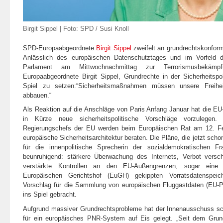
Birgit Sippel | Foto: SPD / Susi Knoll
SPD-Europaabgeordnete
Birgit Sippel
zweifelt an grundrechtskonfo
Anlässlich des europäischen Datenschutztages und im Vorfeld 
Parlament am Mittwochnachmittag zur Terrorismusbekäm
Europaabgeordnete Birgit Sippel, Grundrechte in der Sicherheitspolit
Spiel zu setzen:“Sicherheitsmaßnahmen müssen unsere Freihe
abbauen.“
Als Reaktion auf die Anschläge von Paris Anfang Januar hat die E
in Kürze neue sicherheitspolitische Vorschläge vorzulegen
Regierungschefs der EU werden beim Europäischen Rat am 12. Feb
europäische Sicherheitsarchitektur beraten. Die Pläne, die jetzt sc
für die innenpolitische Sprecherin der sozialdemokratischen Fra
beunruhigend: stärkere Überwachung des Internets, Verbot versch
verstärkte Kontrollen an den EU-Außengrenzen, sogar eine
Europäischen Gerichtshof (EuGH) gekippten Vorratsdatenspei
Vorschlag für die Sammlung von europäischen Fluggastdaten (EU-
ins Spiel gebracht.
Aufgrund massiver Grundrechtsprobleme hat der Innenausschuss sc
für ein europäisches PNR-System auf Eis gelegt. „Seit dem Grun