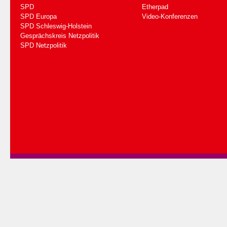
SPD
Etherpad
SPD Europa
Video-Konferenzen
SPD Schleswig-Holstein
Gesprächskreis Netzpolitik
SPD Netzpolitik