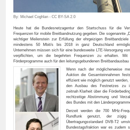
By:
Michael Coghlan
-
CC BY-SA 2.0
Heute hat die Bundesnetzagentur den Startschuss für die Ver
Frequenzen für mobile Breitbandnutzung gegeben. Die sogenannte „Digi
wichtiger Meilenstein zur Erfüllung der ehrgeizigen Breitbandziel
mindestens 50 Mbit/s bis 2018 in ganz Deutschland ermöglic
Unternehmen müssen sich für eine bundesweite LTE-Versorgung von
verpflichten, um die begehrten Frequenzen zu erhalten. Mi
Förderprogramme auch für den leitungsgebundenen Breitbandausbau f
Wenn nach der möglicherweise me
Auktion die Gesamteinnahmen fest
effizient wie möglich genutzt werden, 
den Ausbau des Festnetzes zu inve
zeitnah Klarheit über die Förderbedi
rechtzeitige Abstimmung und Verzah
des Bundes mit den Länderprogrammen
Derzeit werden die 700 MHz-Freq
Rundfunk genutzt, der zügig 
Übertragungsstandard DVB-T2 umste
Bundestagsfraktion war es zudem se