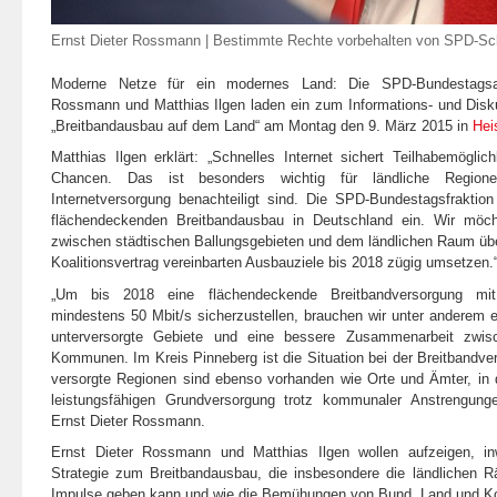
Ernst Dieter Rossmann |
Bestimmte Rechte vorbehalten
von
SPD-Sch
Moderne Netze für ein modernes Land: Die SPD-Bundestagsab
Rossmann und Matthias Ilgen laden ein zum Informations- und Di
„Breitbandausbau auf dem Land“ am Montag den 9. März 2015 in
Hei
Matthias Ilgen erklärt: „Schnelles Internet sichert Teilhabemöglich
Chancen. Das ist besonders wichtig für ländliche Region
Internetversorgung benachteiligt sind. Die SPD-Bundestagsfraktion
flächendeckenden Breitbandausbau in Deutschland ein. Wir möcht
zwischen städtischen Ballungsgebieten und dem ländlichen Raum übe
Koalitionsvertrag vereinbarten Ausbauziele bis 2018 zügig umsetzen.
„Um bis 2018 eine flächendeckende Breitbandversorgung mit
mindestens 50 Mbit/s sicherzustellen, brauchen wir unter anderem e
unterversorgte Gebiete und eine bessere Zusammenarbeit zwi
Kommunen. Im Kreis Pinneberg ist die Situation bei der Breitbandver
versorgte Regionen sind ebenso vorhanden wie Orte und Ämter, in 
leistungsfähigen Grundversorgung trotz kommunaler Anstrengungen
Ernst Dieter Rossmann.
Ernst Dieter Rossmann und Matthias Ilgen wollen aufzeigen, in
Strategie zum Breitbandausbau, die insbesondere die ländlichen 
Impulse geben kann und wie die Bemühungen von Bund, Land und 