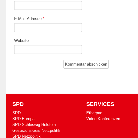
E-Mail-Adresse
*
Website
SPD
SERVICES
SPD
Etherpad
SPD Europa
Video-Konferenzen
SPD Schleswig-Holstein
Gesprächskreis Netzpolitik
SPD Netzpolitik