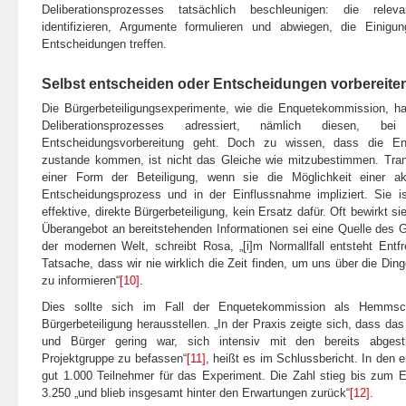
Deliberationsprozesses tatsächlich beschleunigen: die rele
identifizieren, Argumente formulieren und abwiegen, die Einigun
Entscheidungen treffen.
Selbst entscheiden oder Entscheidungen vorbereite
Die Bürgerbeteiligungsexperimente, wie die Enquetekommission, ha
Deliberationsprozesses adressiert, nämlich diesen
Entscheidungsvorbereitung geht. Doch zu wissen, dass die E
zustande kommen, ist nicht das Gleiche wie mitzubestimmen. Tran
einer Form der Beteiligung, wenn sie die Möglichkeit einer ak
Entscheidungsprozess und in der Einflussnahme impliziert. Sie i
effektive, direkte Bürgerbeteiligung, kein Ersatz dafür. Oft bewirkt s
Überangebot an bereitstehenden Informationen sei eine Quelle des 
der modernen Welt, schreibt Rosa, „[i]m Normallfall entsteht Entf
Tatsache, dass wir nie wirklich die Zeit finden, um uns über die Ding
zu informieren“
[10]
.
Dies sollte sich im Fall der Enquetekommission als Hemmsch
Bürgerbeteiligung herausstellen. „In der Praxis zeigte sich, dass da
und Bürger gering war, sich intensiv mit den bereits abge
Projektgruppe zu befassen“
[11]
, heißt es im Schlussbericht. In den 
gut 1.000 Teilnehmer für das Experiment. Die Zahl stieg bis zum 
3.250 „und blieb insgesamt hinter den Erwartungen zurück“
[12]
.