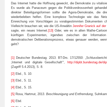
Das Internet hatte die Hoffnung geweckt, die Demokratie zu vitalisi
Es wurde als Panaceum gegen die Politikverdrossenheit gehandelt
direkter Beteiligungsformen sollte die Agora-Demokratie, die dir
wiederbeleben helfen. Eine komplexe Technologie wie das Net
Einreichung von Vorschlägen zu vorabgestimmten Dokumenten chro
Vielleicht brauchen wir, wie die US-Anwältin
Jennifer Granick auf de
sagte, ein neues Internet.
[13]
Oder, wie es in alten Mathe-Cartoon 
künftigen Experimenten, irgendwo zwischen der Informati
demokratischen Deliberationsprozess, etwas genauer werden, wenn
geht?
[1]
Deutscher Bundestag. 2013. BT-Drs. 17/12550: „Schlussberich
‚Internet und digitale Gesellschaft‘“,
http://dipbt.bundestag.de/di
(Zugriff 5.4.2013), S. 8.
[2]
Ebd., S. 10.
[3]
Ebd., S. 11.
[4]
Ebd., S. 15.
[5]
Rosa, Hartmut, 2013.
Beschleunigung und Entfremdung
, Suhrkamp
[6]
Ebd.