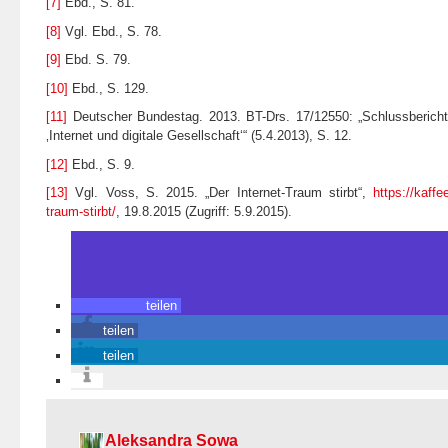
[7]
Ebd., S. 81.
[8]
Vgl. Ebd., S. 78.
[9]
Ebd. S. 79.
[10]
Ebd., S. 129.
[11]
Deutscher Bundestag. 2013. BT-Drs. 17/12550: „Schlussberich
‚Internet und digitale Gesellschaft‘“ (5.4.2013), S. 12.
[12]
Ebd., S. 9.
[13]
Vgl. Voss, S. 2015. „Der Internet-Traum stirbt“,
https://kaffe
traum-stirbt/
, 19.8.2015 (Zugriff: 5.9.2015).
teilen
teilen
teilen
Aleksandra Sowa