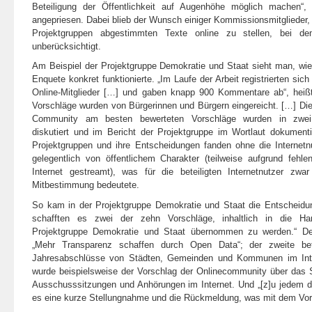
Beteiligung der Öffentlichkeit auf Augenhöhe möglich machen“,
angepriesen. Dabei blieb der Wunsch einiger Kommissionsmitglieder, 
Projektgruppen abgestimmten Texte online zu stellen, bei dem
unberücksichtigt.
Am Beispiel der Projektgruppe Demokratie und Staat sieht man, wie 
Enquete konkret funktionierte. „Im Laufe der Arbeit registrierten sic
Online-Mitglieder […] und gaben knapp 900 Kommentare ab“, heißt
Vorschläge wurden von Bürgerinnen und Bürgern eingereicht. […] Die 
Community am besten bewerteten Vorschläge wurden in zwei 
diskutiert und im Bericht der Projektgruppe im Wortlaut dokumentie
Projektgruppen und ihre Entscheidungen fanden ohne die Internetnu
gelegentlich von öffentlichem Charakter (teilweise aufgrund fehl
Internet gestreamt), was für die beteiligten Internetnutzer zwa
Mitbestimmung bedeutete.
So kam in der Projektgruppe Demokratie und Staat die Entscheidun
schafften es zwei der zehn Vorschläge, inhaltlich in die Ha
Projektgruppe Demokratie und Staat übernommen zu werden.“ Der
„Mehr Transparenz schaffen durch Open Data“; der zweite bet
Jahresabschlüsse von Städten, Gemeinden und Kommunen im Intern
wurde beispielsweise der Vorschlag der Onlinecommunity über das S
Ausschusssitzungen und Anhörungen im Internet. Und „[z]u jedem d
es eine kurze Stellungnahme und die Rückmeldung, was mit dem Vor