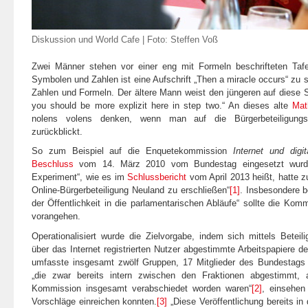
Diskussion und World Cafe | Foto: Steffen Voß
Zwei Männer stehen vor einer eng mit Formeln beschrifteten Tafe
Symbolen und Zahlen ist eine Aufschrift „Then a miracle occurs“ zu s
Zahlen und Formeln. Der ältere Mann weist den jüngeren auf diese Ste
you should be more explizit here in step two.“ An dieses alte
Mat
nolens volens denken, wenn man auf die Bürgerbeteiligungs
zurückblickt.
So zum Beispiel auf die Enquetekommission
Internet und digit
Beschluss
vom 14. März 2010 vom Bundestag eingesetzt wurde.
Experiment“, wie es im
Schlussbericht
vom April 2013 heißt, hatte z
Online-Bürgerbeteiligung Neuland zu erschließen“
[1]
. Insbesondere b
der Öffentlichkeit in die parlamentarischen Abläufe“ sollte die Kom
vorangehen.
Operationalisiert wurde die Zielvorgabe, indem sich mittels Beteil
über das Internet registrierten Nutzer abgestimmte Arbeitspapiere d
umfasste insgesamt zwölf Gruppen, 17 Mitglieder des Bundestags 
„die zwar bereits intern zwischen den Fraktionen abgestimmt,
Kommission insgesamt verabschiedet worden waren“
[2]
, einsehen
Vorschläge einreichen konnten.
[3]
„Diese Veröffentlichung bereits in 