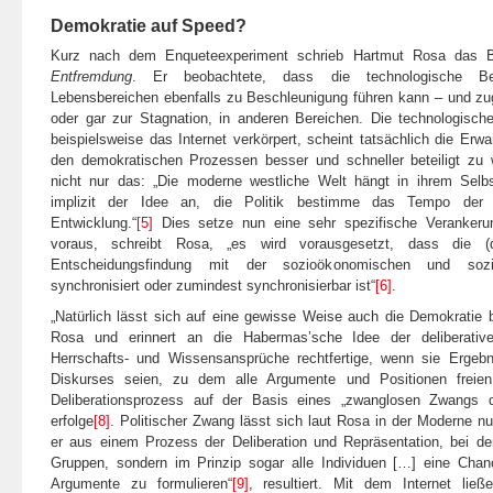
Demokratie auf Speed?
Kurz nach dem Enqueteexperiment schrieb Hartmut Rosa das
Entfremdung
. Er beobachtete, dass die technologische Bes
Lebensbereichen ebenfalls zu Beschleunigung führen kann – und zu
oder gar zur Stagnation, in anderen Bereichen. Die technologisch
beispielsweise das Internet verkörpert, scheint tatsächlich die Erwa
den demokratischen Prozessen besser und schneller beteiligt zu 
nicht nur das: „Die moderne westliche Welt hängt in ihrem Selb
implizit der Idee an, die Politik bestimme das Tempo der s
Entwicklung.“
[5]
Dies setze nun eine sehr spezifische Verankerung
voraus, schreibt Rosa, „es wird vorausgesetzt, dass die (de
Entscheidungsfindung mit der sozioökonomischen und soziok
synchronisiert oder zumindest synchronisierbar ist“
[6]
.
„Natürlich lässt sich auf eine gewisse Weise auch die Demokratie 
Rosa und erinnert an die Habermas’sche Idee der deliberativ
Herrschafts- und Wissensansprüche rechtfertige, wenn sie Ergebni
Diskurses seien, zu dem alle Argumente und Positionen freie
Deliberationsprozess auf der Basis eines „zwanglosen Zwangs 
erfolge
[8]
. Politischer Zwang lässt sich laut Rosa in der Moderne nu
er aus einem Prozess der Deliberation und Repräsentation, bei dem
Gruppen, sondern im Prinzip sogar alle Individuen […] eine Cha
Argumente zu formulieren“
[9]
, resultiert. Mit dem Internet lie