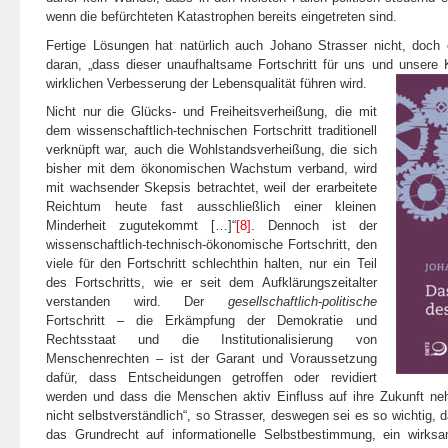
wenn die befürchteten Katastrophen bereits eingetreten sind.
Fertige Lösungen hat natürlich auch Johano Strasser nicht, doch e
daran, „dass dieser unaufhaltsame Fortschritt für uns und unsere 
wirklichen Verbesserung der Lebensqualität führen wird.
Nicht nur die Glücks- und Freiheitsverheißung, die mit
dem wissenschaftlich-technischen Fortschritt traditionell
verknüpft war, auch die Wohlstandsverheißung, die sich
bisher mit dem ökonomischen Wachstum verband, wird
mit wachsender Skepsis betrachtet, weil der erarbeitete
Reichtum heute fast ausschließlich einer kleinen
Minderheit zugutekommt […]“
[8]
. Dennoch ist der
wissenschaftlich-technisch-ökonomische Fortschritt, den
viele für den Fortschritt schlechthin halten, nur ein Teil
des Fortschritts, wie er seit dem Aufklärungszeitalter
verstanden wird. Der
gesellschaftlich-politische
Fortschritt – die Erkämpfung der Demokratie und
Rechtsstaat und die Institutionalisierung von
Menschenrechten – ist der Garant und Voraussetzung
dafür, dass Entscheidungen getroffen oder revidiert
werden und dass die Menschen aktiv Einfluss auf ihre Zukunft neh
nicht selbstverständlich“, so Strasser, deswegen sei es so wichtig, 
das Grundrecht auf informationelle Selbstbestimmung, ein wirks