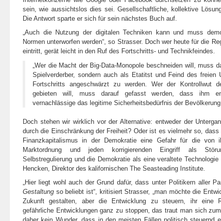
sein, wie aussichtslos dies sei. Gesellschaftliche, kollektive Lös
Die Antwort sparte er sich für sein nächstes Buch auf.
„Auch die Nutzung der digitalen Techniken kann und muss dem
Normen unterworfen werden“, so Strasser. Doch wer heute für die Regu
eintritt, gerät leicht in den Ruf des Fortschritts- und Technikfeindes.
„Wer die Macht der Big-Data-Monopole beschneiden will, muss da
Spielverderber, sondern auch als Etatitst und Feind des freie
Fortschritts angeschwärzt zu werden. Wer der Kontrollwut d
gebieten will, muss darauf gefasst werden, dass ihm en
vernachlässige das legitime Sicherheitsbedürfnis der Bevölkerung
Doch stehen wir wirklich vor der Alternative: entweder der Untergan
durch die Einschränkung der Freiheit? Oder ist es vielmehr so, dass 
Finanzkapitalismus in der Demokratie eine Gefahr für die von ihn
Marktordnung und jeden korrigierenden Eingriff als Störun
Selbstregulierung und die Demokratie als eine veraltete Technologi
Hencken, Direktor des kalifornischen The Seasteading Institute.
„Hier liegt wohl auch der Grund dafür, dass unter Politikern aller P
Gestaltung
so beliebt ist“, kritisiert Strasser, „man möchte die Entwi
Zukunft gestalten, aber die Entwicklung zu steuern, ihr eine 
gefährliche Entwicklungen ganz zu stoppen, das traut man sich zume
daher kein Wunder, dass in den meisten Fällen politisch steuernd er