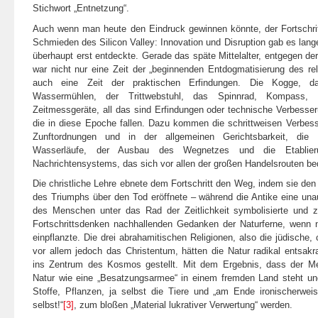
Stichwort „Entnetzung“.
Auch wenn man heute den Eindruck gewinnen könnte, der Fortschri
Schmieden des Silicon Valley: Innovation und Disruption gab es la
überhaupt erst entdeckte. Gerade das späte Mittelalter, entgegen der
war nicht nur eine Zeit der „beginnenden Entdogmatisierung des re
auch eine Zeit der praktischen Erfindungen. Die Kogge, 
Wassermühlen, der Trittwebstuhl, das Spinnrad, Kompass, 
Zeitmessgeräte, all das sind Erfindungen oder technische Verbesser
die in diese Epoche fallen. Dazu kommen die schrittweisen Verbess
Zunftordnungen und in der allgemeinen Gerichtsbarkeit, die 
Wasserläufe, der Ausbau des Wegnetzes und die Etablieru
Nachrichtensystems, das sich vor allen der großen Handelsrouten be
Die christliche Lehre ebnete dem Fortschritt den Weg, indem sie de
des Triumphs über den Tod eröffnete – während die Antike eine una
des Menschen unter das Rad der Zeitlichkeit symbolisierte und z
Fortschrittsdenken nachhallenden Gedanken der Naturferne, wenn ni
einpflanzte. Die drei abrahamitischen Religionen, also die jüdische, 
vor allem jedoch das Christentum, hätten die Natur radikal entsak
ins Zentrum des Kosmos gestellt. Mit dem Ergebnis, dass der Me
Natur wie eine „Besatzungsarmee“ in einem fremden Land steht un
Stoffe, Pflanzen, ja selbst die Tiere und „am Ende ironischerwe
selbst!“
[3]
, zum bloßen „Material lukrativer Verwertung“ werden.