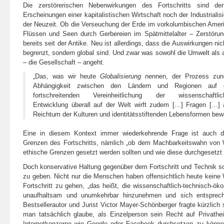
Die zerstörerischen Nebenwirkungen des Fortschritts sind de
Erscheinungen einer kapitalistischen Wirtschaft noch der Industriali
der Neuzeit. Ob die Verseuchung der Erde im vorkolumbischen Ameri
Flüssen und Seen durch Gerbereien im Spätmittelalter – Zerstörung
bereits seit der Antike. Neu ist allerdings, dass die Auswirkungen nic
begrenzt, sondern global sind. Und zwar was sowohl die Umwelt als
– die Gesellschaft – angeht.
„Das, was wir heute
Globalisierung
nennen, der Prozess zune
Abhängigkeit zwischen den Ländern und Regionen auf 
fortschreitenden Vereinheitlichung der wissenschaftlich
Entwicklung überall auf der Welt wirft zudem […] Fragen […] 
Reichtum der Kulturen und identitätsstiftenden Lebensformen bew
Eine in diesem Kontext immer wiederkehrende Frage ist auch d
Grenzen des Fortschritts, nämlich „ob dem Machbarkeitswahn von 
ethische Grenzen gesetzt werden sollten und wie diese durchgesetzt
Doch konservative Haltung gegenüber dem Fortschritt und Technik s
zu geben. Nicht nur die Menschen haben offensichtlich heute keine
Fortschritt zu gehen, „das heißt, die wissenschaftlich-technisch-ö
unaufhaltsam und unumkehrbar hinzunehmen und sich entsprec
Bestsellerautor und Jurist Victor Mayer-Schönberger fragte kürzlich
man tatsächlich glaube, als Einzelperson sein Recht auf Privath
Internetkonzerne wie Google oder Facebook durchsetzen zu können