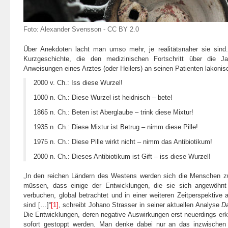
Foto:
Alexander Svensson
-
CC BY 2.0
Über Anekdoten lacht man umso mehr, je realitätsnaher sie sind.
Kurzgeschichte, die den medizinischen Fortschritt über die J
Anweisungen eines Arztes (oder Heilers) an seinen Patienten lakon
2000 v. Ch.: Iss diese Wurzel!
1000 n. Ch.: Diese Wurzel ist heidnisch – bete!
1865 n. Ch.: Beten ist Aberglaube – trink diese Mixtur!
1935 n. Ch.: Diese Mixtur ist Betrug – nimm diese Pille!
1975 n. Ch.: Diese Pille wirkt nicht – nimm das Antibiotikum!
2000 n. Ch.: Dieses Antibiotikum ist Gift – iss diese Wurzel!
„In den reichen Ländern des Westens werden sich die Menschen zu
müssen, dass einige der Entwicklungen, die sie sich angewöhn
verbuchen, global betrachtet und in einer weiteren Zeitperspektive 
sind […]“
[1]
, schreibt Johano Strasser in seiner aktuellen Analyse
Da
Die Entwicklungen, deren negative Auswirkungen erst neuerdings erk
sofort gestoppt werden. Man denke dabei nur an das inzwische