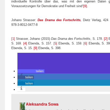
individuelle Kontrolle über das, was mit den eigenen Daten ge
Voraussetzungen für Demokratie und Freiheit sind“
[9]
.
Johano Strasser:
Das Drama des Fortschritts
,
Dietz Verlag, 424
978-3-8012-0477-8
[1]
Strasser, Johano (2015)
Das Drama des Fortschritts
, S. 178.
[2]
E
S. 169.
[4]
Ebenda, S. 157.
[5]
Ebenda, S. 159.
[6]
Ebenda, S. 3
Ebenda, S. 15.
[9]
Ebenda, S. 398.
teilen
teilen
teilen
Aleksandra Sowa