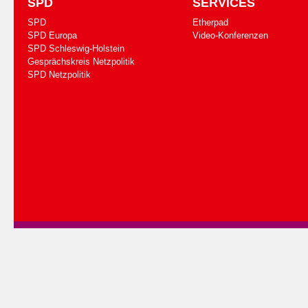
SPD
SERVICES
SPD
Etherpad
SPD Europa
Video-Konferenzen
SPD Schleswig-Holstein
Gesprächskreis Netzpolitik
SPD Netzpolitik