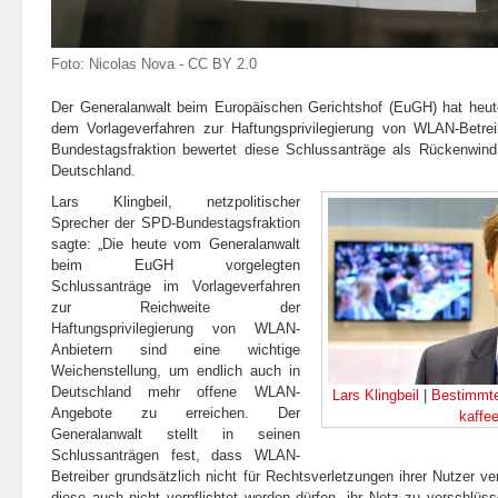
Foto:
Nicolas Nova
-
CC BY 2.0
Der Generalanwalt beim Europäischen Gerichtshof (EuGH) hat heut
dem Vorlageverfahren zur Haftungsprivilegierung von WLAN-Betrei
Bundestagsfraktion bewertet diese Schlussanträge als Rückenwind
Deutschland.
Lars Klingbeil, netzpolitischer
Sprecher der SPD-Bundestagsfraktion
sagte: „Die heute vom Generalanwalt
beim EuGH vorgelegten
Schlussanträge im Vorlageverfahren
zur Reichweite der
Haftungsprivilegierung von WLAN-
Anbietern sind eine wichtige
Weichenstellung, um endlich auch in
Deutschland mehr offene WLAN-
Lars Klingbeil
|
Bestimmte
Angebote zu erreichen. Der
kaffee
Generalanwalt stellt in seinen
Schlussanträgen fest, dass WLAN-
Betreiber grundsätzlich nicht für Rechtsverletzungen ihrer Nutzer ve
diese auch nicht verpflichtet werden dürfen, ihr Netz zu verschlü