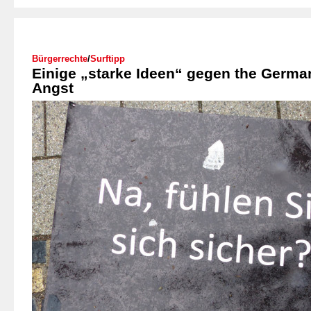
Bürgerrechte
/
Surftipp
Einige „starke Ideen“ gegen the Germa
Angst