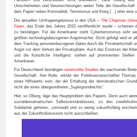
Unsicherheiten und Verunsicherungen weiter Teile der Gesellschaft 
dem Papier neben Kriminalität, Terrorismus und Krieg […] eher eine r
Die aktuellen Umfrageergebnisse in den USA –
The Chapman Unive
Fears
, das Ende des Jahres 2015 veröffentlicht wurde – scheinen
zu bestätigen. Für die Amerikaner steht Cyberterrorismus sehr we
größten technologiebezogenen Angstmacher. Dicht gefolgt wird er al
dem Tracking personenbezogener Daten durch die Privatwirtschaft u
Angst vor dem Verlust der Privatsphäre. Auch das Ersetzen der Arb
und die Künstliche Intelligenz stehen auf prominenten Stellen
Amerikaner.
Für Deutschland bestätigen
vereinzelte Studien
die wachsende Bedeut
Gesellschaft. Ihre Rolle, erklärt der Politikwissenschaftler Thomas 
eines Hilfswerts sein, der die Erhaltung der demokratischen Grund
nicht die eines übergeordneten „Supergrundrechts“.
Hier, so Olberg, läge das Hauptproblem des Papiers. Denn auch wen
sozialdemokratischen Selbstverständnisses, zu den zweifelsoh
Solidarität gehören, „verstaubt und zu wenig zukunftsfähig ersche
aus der Zukunftsdiskussion nicht ausschließen.