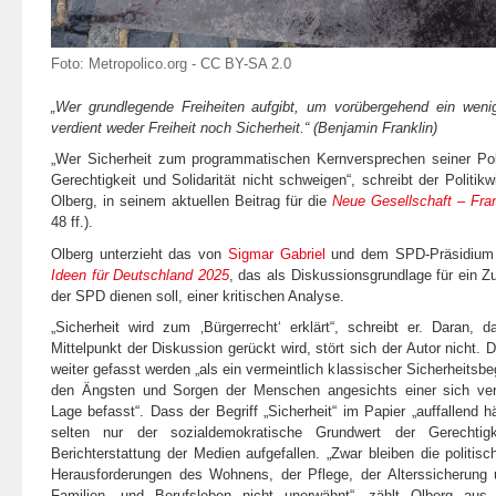
Foto:
Metropolico.org
-
CC BY-SA 2.0
„Wer grundlegende Freiheiten aufgibt, um vorübergehend ein weni
verdient weder Freiheit noch Sicherheit.“ (Benjamin Franklin)
„Wer Sicherheit zum programmatischen Kernversprechen seiner Poli
Gerechtigkeit und Solidarität nicht schweigen“, schreibt der Politik
Olberg, in seinem aktuellen Beitrag für die
Neue Gesellschaft – Fran
48 ff.).
Olberg unterzieht das von
Sigmar Gabriel
und dem SPD-Präsidium 
Ideen für Deutschland 2025
, das als Diskussionsgrundlage für ein 
der SPD dienen soll, einer kritischen Analyse.
„Sicherheit wird zum ‚Bürgerrecht‘ erklärt“, schreibt er. Daran, 
Mittelpunkt der Diskussion gerückt wird, stört sich der Autor nicht.
weiter gefasst werden „als ein vermeintlich klassischer Sicherheitsbeg
den Ängsten und Sorgen der Menschen angesichts einer sich verä
Lage befasst“. Dass der Begriff „Sicherheit“ im Papier „auffallend
selten nur der sozialdemokratische Grundwert der Gerechtigk
Berichterstattung der Medien aufgefallen. „Zwar bleiben die politisc
Herausforderungen des Wohnens, der Pflege, der Alterssicherung 
Familien- und Berufsleben nicht unerwähnt“, zählt Olberg aus 