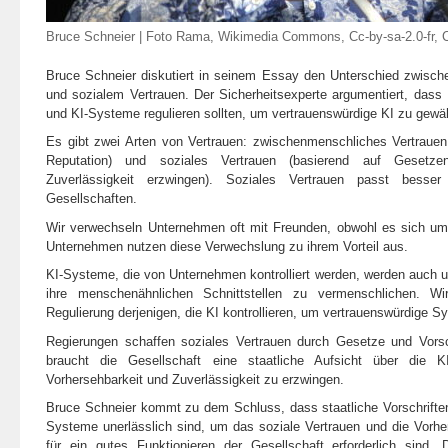
Bruce Schneier | Foto
Rama
, Wikimedia Commons, Cc-by-sa-2.0-fr,
Bruce Schneier diskutiert in seinem Essay den Unterschied zwisc
und sozialem Vertrauen. Der Sicherheitsexperte argumentiert, das
und KI-Systeme regulieren sollten, um vertrauenswürdige KI zu gewäh
Es gibt zwei Arten von Vertrauen: zwischenmenschliches Vertrauen
Reputation) und soziales Vertrauen (basierend auf Gesetze
Zuverlässigkeit erzwingen). Soziales Vertrauen passt bess
Gesellschaften.
Wir verwechseln Unternehmen oft mit Freunden, obwohl es sich um 
Unternehmen nutzen diese Verwechslung zu ihrem Vorteil aus.
KI-Systeme, die von Unternehmen kontrolliert werden, werden auch 
ihre menschenähnlichen Schnittstellen zu vermenschlichen. W
Regulierung derjenigen, die KI kontrollieren, um vertrauenswürdige S
Regierungen schaffen soziales Vertrauen durch Gesetze und Vorsc
braucht die Gesellschaft eine staatliche Aufsicht über die
Vorhersehbarkeit und Zuverlässigkeit zu erzwingen.
Bruce Schneier kommt zu dem Schluss, dass staatliche Vorschrifte
Systeme unerlässlich sind, um das soziale Vertrauen und die Vorher
für ein gutes Funktionieren der Gesellschaft erforderlich sind