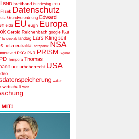
l
BND
breitband
bundestag
CDU
Datenschutz
 Flisek
Edward
utz-Grundverordnung
EU
Europa
en
eugh
eidg
ook
Kai
Gerold Reichenbach
google
Lars Klingbeil
r
landtag
landes-ak
NSA
ps
netzneutralität
netzpolitik
PRISM
mmerevert
PKGr
PNR
Sigmar
PD
Thomas
Tempora
USA
mann
urheberrecht
ULD
ideo
tsdatenspeicherung
walter-
wirtschaft
s
wlan
wachung
MIT!