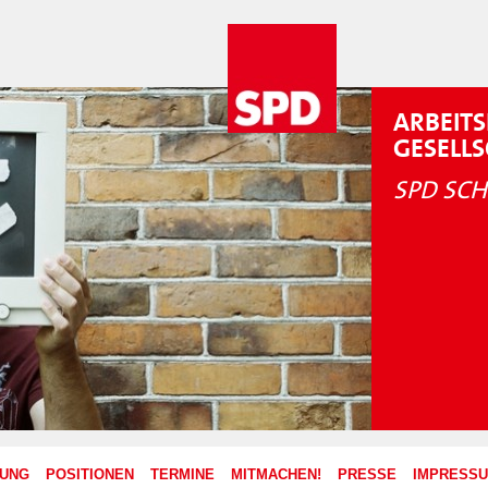
ARBEITS
GESELL
SPD SCH
ZUNG
POSITIONEN
TERMINE
MITMACHEN!
PRESSE
IMPRESS