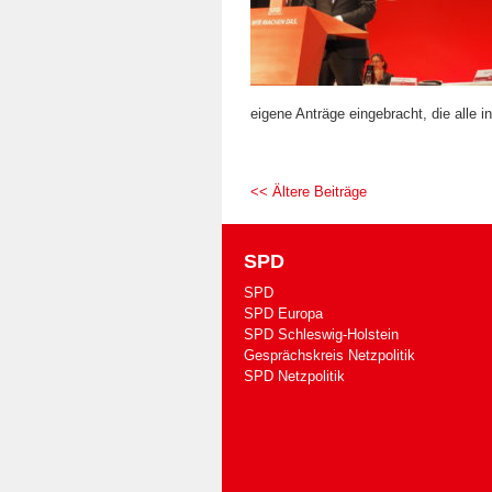
eigene Anträge eingebracht, die all
<< Ältere Beiträge
SPD
SPD
SPD Europa
SPD Schleswig-Holstein
Gesprächskreis Netzpolitik
SPD Netzpolitik