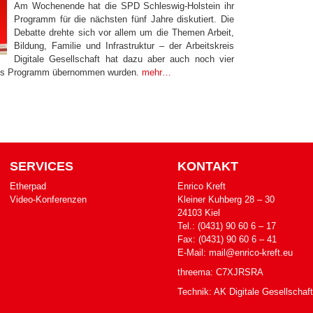
Am Wochenende hat die SPD Schleswig-Holstein ihr
Programm für die nächsten fünf Jahre diskutiert. Die
Debatte drehte sich vor allem um die Themen Arbeit,
Bildung, Familie und Infrastruktur – der Arbeitskreis
Digitale Gesellschaft hat dazu aber auch noch vier
e ins Programm übernommen wurden.
mehr…
SERVICES
KONTAKT
Etherpad
Enrico Kreft
Video-Konferenzen
Klei­ner Kuh­berg 28 – 30
24103 Kiel
Tel.: (0431) 90 60 6 – 17
Fax: (0431) 90 60 6 – 41
E-​Mail: mail@enrico-kreft.eu
threema: C7XJRSRA
Technik:
AK Digitale Gesellschaft