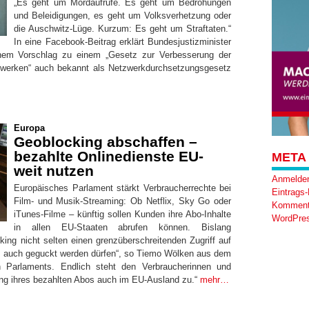
„Es geht um Mordaufrufe. Es geht um Bedrohungen
und Beleidigungen, es geht um Volksverhetzung oder
die Auschwitz-Lüge. Kurzum: Es geht um Straftaten.“
In eine Facebook-Beitrag erklärt Bundesjustizminister
em Vorschlag zu einem „Gesetz zur Verbesserung der
zwerken“ auch bekannt als Netzwerkdurchsetzungsgesetz
Europa
Geoblocking abschaffen –
bezahlte Onlinedienste EU-
META
weit nutzen
Anmelde
Europäisches Parlament stärkt Verbraucherrechte bei
Eintrags
Film- und Musik-Streaming: Ob Netflix, Sky Go oder
Komment
iTunes-Filme – künftig sollen Kunden ihre Abo-Inhalte
WordPres
in allen EU-Staaten abrufen können. Bislang
ing nicht selten einen grenzüberschreitenden Zugriff auf
ss auch geguckt werden dürfen“, so Tiemo Wölken aus dem
 Parlaments. Endlich steht den Verbraucherinnen und
ng ihres bezahlten Abos auch im EU-Ausland zu.“
mehr…