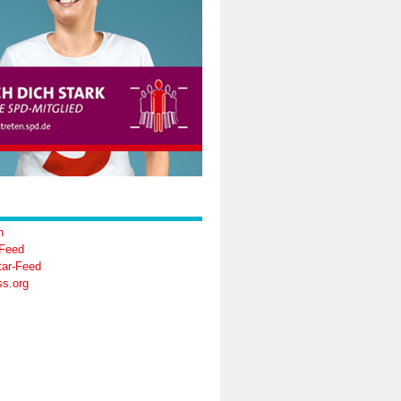
n
-Feed
ar-Feed
s.org