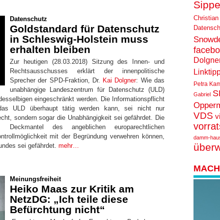
Sippe
Christian
Datenschutz
Goldstandard für Datenschutz
Datensch
in Schleswig-Holstein muss
Snowd
erhalten bleiben
faceb
Dolgne
Zur heutigen (28.03.2018) Sitzung des Innen- und
Rechtsausschusses erklärt der innenpolitische
Linktip
Sprecher der SPD-Fraktion, Dr.
Kai Dolgner
: Wie das
Petra Ka
unabhängige Landeszentrum für Datenschutz (ULD)
S
Gabriel
desselbigen eingeschränkt werden. Die Informationspflicht
Opper
das ULD überhaupt tätig werden kann, sei nicht nur
VDS
v
ht, sondern sogar die Unabhängigkeit sei gefährdet. Die
vorra
m Deckmantel des angeblichen europarechtlichen
rollmöglichkeit mit der Begründung verwehren können,
damm-hau
über
undes sei gefährdet.
mehr…
MACH 
Meinungsfreiheit
Heiko Maas zur Kritik am
NetzDG: „Ich teile diese
Befürchtung nicht“