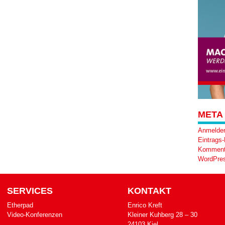
META
Anmelde
Eintrags
Komment
WordPres
SERVICES
KONTAKT
Etherpad
Enrico Kreft
Video-Konferenzen
Klei­ner Kuh­berg 28 – 30
24103 Kiel