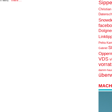
en wird.
mehr…
Sippe
Christian
Datensch
Snowd
faceb
Dolgne
Linktip
Petra Ka
S
Gabriel
Opper
VDS
v
vorra
damm-hau
über
MACH 