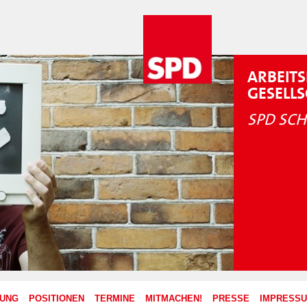
ARBEITS
GESELL
SPD SCH
ZUNG
POSITIONEN
TERMINE
MITMACHEN!
PRESSE
IMPRESS