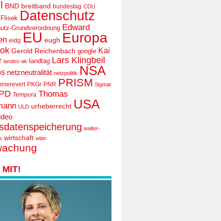
l
BND
breitband
bundestag
CDU
Datenschutz
 Flisek
Edward
utz-Grundverordnung
EU
Europa
en
eugh
eidg
ook
Kai
Gerold Reichenbach
google
Lars Klingbeil
r
landtag
landes-ak
NSA
ps
netzneutralität
netzpolitik
PRISM
mmerevert
PKGr
PNR
Sigmar
PD
Thomas
Tempora
USA
mann
urheberrecht
ULD
ideo
tsdatenspeicherung
walter-
wirtschaft
s
wlan
wachung
MIT!