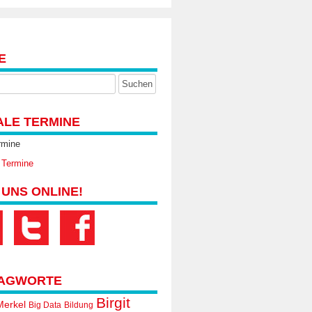
E
ALE TERMINE
rmine
 Termine
 UNS ONLINE!
AGWORTE
Birgit
Merkel
Big Data
Bildung