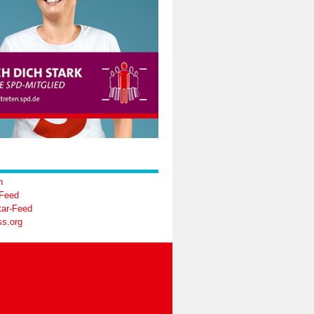
n
-Feed
ar-Feed
s.org