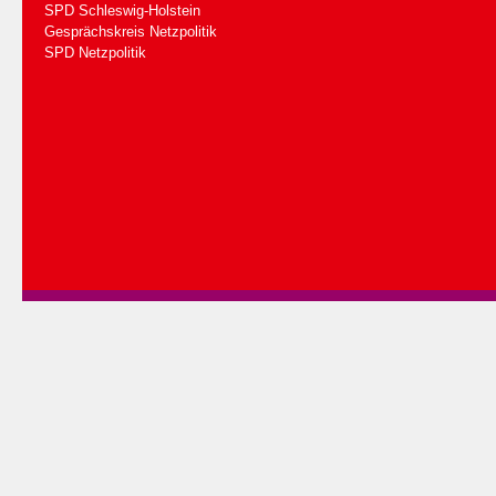
SPD Schleswig-Holstein
Gesprächskreis Netzpolitik
SPD Netzpolitik