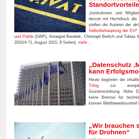
Standortvorteil
„Institutionen und Mitgli
derzeit mit Hochdruck die d
stellen die Autoren der akt
Selbstbehauptung der EU
und Politik
(SWP), Annegret Bendiek, Christoph Berlich und Tobias 
2015/A 71, August 2015, 8 Seiten).
mehr…
„Datenschutz ‚
kann Erfolgsmo
Heute beginnen die inhalt
Trilog
zur europäisc
Grundverordnung. Hohe Da
keine Bremse für technis
können Wettbewerbsvorteil
„Wir brauchen 
für Drohnen“