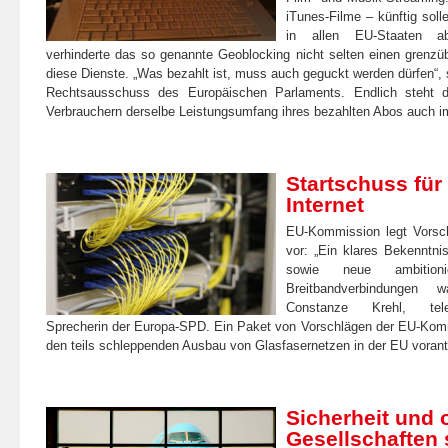
iTunes-Filme – künftig soll
in allen EU-Staaten ab
verhinderte das so genannte Geoblocking nicht selten einen grenzüb
diese Dienste. „Was bezahlt ist, muss auch geguckt werden dürfen“
Rechtsausschuss des Europäischen Parlaments. Endlich steht d
Verbrauchern derselbe Leistungsumfang ihres bezahlten Abos auch 
Startschuss für
Internet
EU-Kommission legt Vorsch
vor: „Ein klares Bekenntni
sowie neue ambitioni
Breitbandverbindungen wa
Constanze Krehl, teleko
Sprecherin der Europa-SPD. Ein Paket von Vorschlägen der EU-Kom
den teils schleppenden Ausbau von Glasfasernetzen in der EU voran
Sicherheit und 
Gesellschaften 