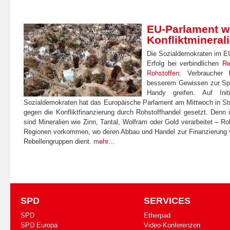
EU-Parlament wi
Konfliktmineral
Die Sozialdemokraten im EU
Erfolg bei verbindlichen
Re
Rohstoffen
: Verbraucher 
besserem Gewissen zur Spi
Handy greifen. Auf Init
Sozialdemokraten hat das Europäische Parlament am Mittwoch in Str
gegen die Konfliktfinanzierung durch Rohstoffhandel gesetzt. Denn 
sind Mineralien wie Zinn, Tantal, Wolfram oder Gold verarbeitet – Roh
Regionen vorkommen, wo deren Abbau und Handel zur Finanzierung 
Rebellengruppen dient.
mehr…
SPD
SERVICES
SPD
Etherpad
SPD Europa
Video-Konferenzen