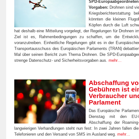
SPD-Europaabgeordneten 
Vorgaben:
Drohnen sind vi
Kriegsberichterstattung 
könnten die kleinen Flugo
Köpfen durch die Luft sch
hat deshalb eine Mitteilung vorgelegt, der Regelungen für Drohnen im
Ziel ist es, Rahmenbedingungen zu schaffen, um die Entwickl
voranzutreiben. Einheitliche Regelungen gibt es in der Europäische
Transportausschuss des Europäischen Parlaments (TRAN) debattier
Mal über seinen Bericht zum Thema Drohnen. Die SPD-Europaabgeor
strenge Datenschutz- und Sicherheitsvorgaben aus.
mehr…
Abschaffung v
Gebühren ist ein
Verbraucher un
Parlament
Das Europäische Parlament
Dienstag mit den EU-Mi
Abschaffung der Roaming-
langwierigen Verhandlungen steht nun fest: In zwei Jahren fallen die
Telefonieren und den Versand von SMS im Ausland weg.
mehr…