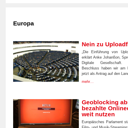
Europa
Nein zu Uploadfi
„Die Einführung von Uploa
erklärt Anke Johanßon, Spr
Digitale Gesellschaft.
Beschluss haben wir am F
jetzt als Antrag auf den Lan
mehr…
Geoblocking ab
bezahlte Online
weit nutzen
Europäisches Parlament stä
Film- und Musik-Streaming