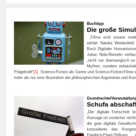
Buchtipp
Die große Simul
„Filme sind unsere mode
erklärt Natalia Weidenfeld
Buch
Digitaler Humanismu
Julian Nida-Rümelin verfas
„nicht nur dramaurgisch so
Mythen, sondern entwickel
Prägekraft“
[1]
. Science-Fiction als Genre und Science-Fiction-Filme
mehr als nur eine Illustration der philosophischen Argumente und Ko
Grundrechte
/
Veranstaltun
Schufa abschaf
„Der digitale Fortschritt 
Aussage ist zunächst nicht
die gute digitale Gesellsch
konzedierte das Kongre
Friedrich-Ebert-Stift