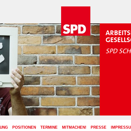
ARBEITS
GESELL
SPD SCH
ZUNG
POSITIONEN
TERMINE
MITMACHEN!
PRESSE
IMPRESS