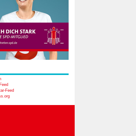
n
-Feed
ar-Feed
s.org