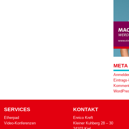
META
Anmelde
Eintrags
Komment
WordPres
SERVICES
KONTAKT
Etherpad
Enrico Kreft
Video-Konferenzen
Klei­ner Kuh­berg 28 – 30
24103 Kiel