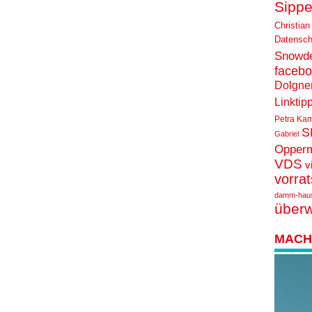
Sippe
Christian
Datensch
Snowd
faceb
Dolgne
Linktip
Petra Ka
S
Gabriel
Opper
VDS
v
vorra
damm-hau
über
MACH 