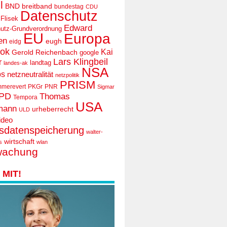
l
BND
breitband
bundestag
CDU
Datenschutz
 Flisek
Edward
utz-Grundverordnung
EU
Europa
en
eugh
eidg
ook
Kai
Gerold Reichenbach
google
Lars Klingbeil
r
landtag
landes-ak
NSA
ps
netzneutralität
netzpolitik
PRISM
mmerevert
PKGr
PNR
Sigmar
PD
Thomas
Tempora
USA
mann
urheberrecht
ULD
ideo
tsdatenspeicherung
walter-
wirtschaft
s
wlan
wachung
MIT!