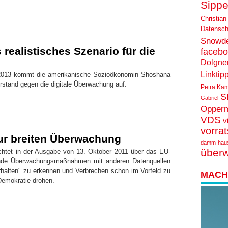
Sippe
Christian
Datensch
Snowd
realistisches Szenario für die
faceb
Dolgne
Linktip
013 kommt die amerikanische Sozioökonomin Shoshana
rstand gegen die digitale Überwachung auf.
Petra Ka
S
Gabriel
Opper
VDS
v
vorra
ur breiten Überwachung
damm-hau
über
et in der Ausgabe von 13. Oktober 2011 über das EU-
ende Überwachungsmaßnahmen mit anderen Datenquellen
rhalten" zu erkennen und Verbrechen schon im Vorfeld zu
MACH 
Demokratie drohen.