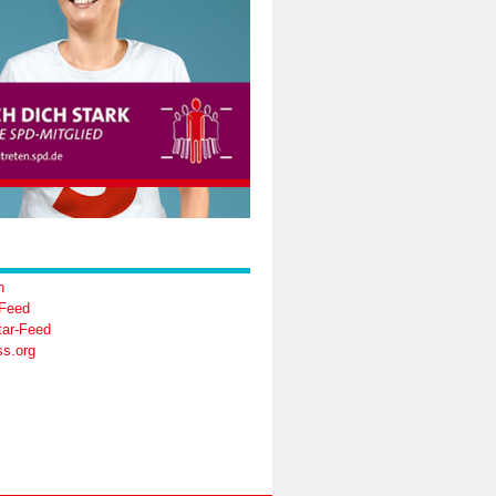
n
-Feed
ar-Feed
s.org