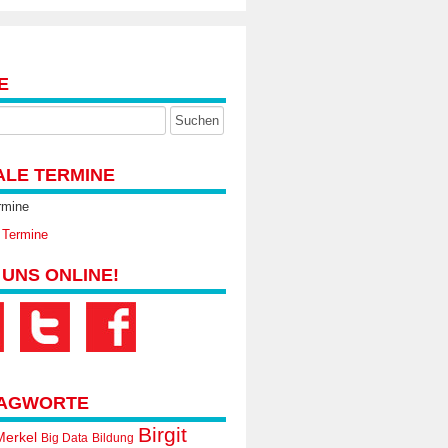
E
ALE TERMINE
rmine
 Termine
 UNS ONLINE!
AGWORTE
Birgit
Merkel
Big Data
Bildung