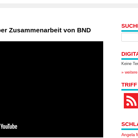
SUCH
über Zusammenarbeit von BND
DIGIT
Keine Te
» weitere
TRIFF
SCHL
Angela 