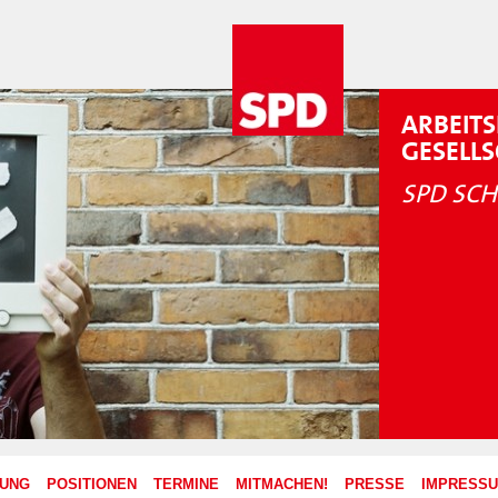
ARBEITS
GESELL
SPD SCH
ZUNG
POSITIONEN
TERMINE
MITMACHEN!
PRESSE
IMPRESS