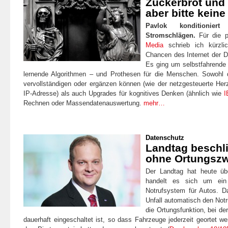
Zuckerbrot und 
aber bitte keine
Pavlok konditionier
Stromschlägen.
Für die po
Media
schrieb ich kürzli
Chancen des Internet der Di
Es ging um selbstfahrende
lernende Algorithmen – und Prothesen für die Menschen. Sowohl d
vervollständigen oder ergänzen können (wie der netzgesteuerte Her
IP-Adresse) als auch Upgrades für kognitives Denken (ähnlich wie
I
Rechnen oder Massendatenauswertung.
mehr…
Datenschutz
Landtag beschli
ohne Ortungsz
Der Landtag hat heute ü
handelt es sich um ein
Notrufsystem für Autos. D
Unfall automatisch den Notru
die Ortungsfunktion, bei der
dauerhaft eingeschaltet ist, so dass Fahrzeuge jederzeit geortet w