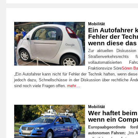
Mobilität
Ein Autofahrer k
Fehler der Tech
wenn diese das 
Zur aktuellen Diskussio
Straßenverkehrsrecht
vollautomatisierten F
Fraktionsvize Söre
Sören Ba
„Ein Autofahrer kann nicht für Fehler der Technik haften, wenn diese
jedoch dazu, Schnellschüsse in der Diskussion über rechtliche Än
sind noch viele Fragen offen.
mehr…
Mobilität
Wer haftet beim
wenn ein Compu
Europaabgeordnete for
autonomen Fahren:
„Ins A