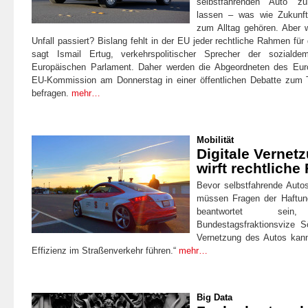
selbstfahrenden Auto z
lassen – was wie Zukunft
zum Alltag gehören. Aber w
Unfall passiert? Bislang fehlt in der EU jeder rechtliche Rahmen für
sagt Ismail Ertug, verkehrspolitischer Sprecher der sozialde
Europäischen Parlament. Daher werden die Abgeordneten des Eur
EU-Kommission am Donnerstag in einer öffentlichen Debatte zu
befragen.
mehr…
Mobilität
Digitale Vernet
wirft rechtliche
Bevor selbstfahrende Auto
müssen Fragen der Haftun
beantwortet sei
Bundestagsfraktionsvize S
Vernetzung des Autos kann
Effizienz im Straßenverkehr führen.“
mehr…
Big Data