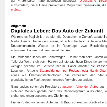
der Piratenpartei hatte deswegen beantragt (
Drucksache 18/18
aufzufordern, die auf eine problemlose Möglichkeit hinzuwirken, di
mehr…
Allgemein
Digitales Leben: Das Auto der Zukunft
Während es fraglich ist, ob sich die Deutschen in Zukunft tatsächl
Media Trends überzeugen lassen, ist schon heute im Auto eine Men
Deutschlandradio Wissen ist in Reportagen zwei Entwicklu
autonomen Fahren und dem vernetzten Auto.
Die Deutschen lieben ihre Schaltwagen. "Da hat man beim Fahren w
Teile der Welt, sich beim Fahren auf die wichtigen Dinge konzentri
weniger gekonnt im Getriebe herum. Dabei arbeitet die Wisse
Lösungen. Aktuelle
Staumeldungen per Podcast oder Handy-Ortu
etwas wie Übergangstechnologien. Sie verbessern den Sta
grundsätzlichen Funktionieren unseres Verkehrs zu ändern.
Ganz anders sehen die Projekte zu
autonom fahrenden Autos
aus: 
sich der Mensch gerade noch das Radioprogramm aussuchen, w
sicher und energiesparend ans Ziel bringt.
Hier ein Video von einem Auto der TU Braunschweig im Stadtverkehr