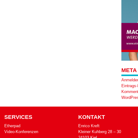
META
Anmelde
Eintrags
Komment
WordPres
SERVICES
KONTAKT
Etherpad
Enrico Kreft
Video-Konferenzen
Klei­ner Kuh­berg 28 – 30
24103 Kiel