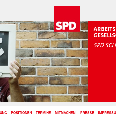
ARBEITS
GESELL
SPD SCH
ZUNG
POSITIONEN
TERMINE
MITMACHEN!
PRESSE
IMPRESS