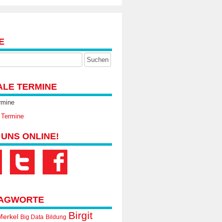
E
ALE TERMINE
rmine
 Termine
 UNS ONLINE!
AGWORTE
Birgit
Merkel
Big Data
Bildung