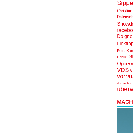
Sippe
Christian
Datensch
Snowd
faceb
Dolgne
Linktip
Petra Ka
S
Gabriel
Opper
VDS
v
vorra
damm-hau
über
MACH 