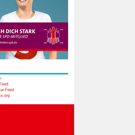
n
-Feed
ar-Feed
s.org