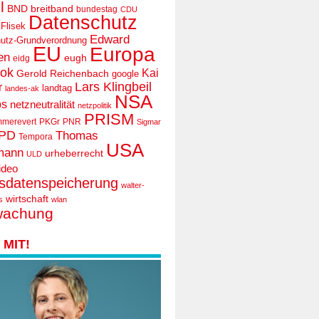
l
BND
breitband
bundestag
CDU
Datenschutz
 Flisek
Edward
utz-Grundverordnung
EU
Europa
en
eugh
eidg
ook
Kai
Gerold Reichenbach
google
Lars Klingbeil
r
landtag
landes-ak
NSA
ps
netzneutralität
netzpolitik
PRISM
mmerevert
PKGr
PNR
Sigmar
PD
Thomas
Tempora
USA
mann
urheberrecht
ULD
ideo
tsdatenspeicherung
walter-
wirtschaft
s
wlan
wachung
MIT!