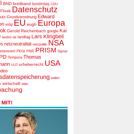
l
BND
breitband
bundestag
CDU
Datenschutz
 Flisek
Edward
utz-Grundverordnung
EU
Europa
en
eugh
eidg
ook
Kai
Gerold Reichenbach
google
Lars Klingbeil
r
landtag
landes-ak
NSA
ps
netzneutralität
netzpolitik
PRISM
mmerevert
PKGr
PNR
Sigmar
PD
Thomas
Tempora
USA
mann
urheberrecht
ULD
ideo
tsdatenspeicherung
walter-
wirtschaft
s
wlan
wachung
MIT!