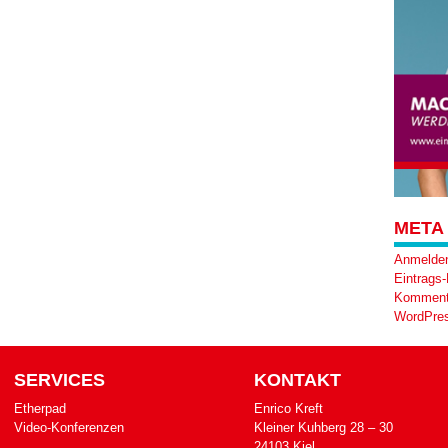
META
Anmelde
Eintrags
Komment
WordPres
SERVICES
KONTAKT
Etherpad
Enrico Kreft
Video-Konferenzen
Klei­ner Kuh­berg 28 – 30
24103 Kiel