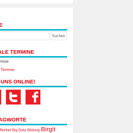
E
ALE TERMINE
rmine
 Termine
 UNS ONLINE!
AGWORTE
Birgit
Merkel
Big Data
Bildung