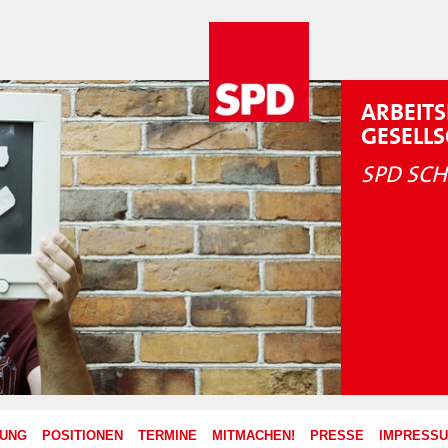
ARBEITS
GESELL
SPD SCH
ZUNG
POSITIONEN
TERMINE
MITMACHEN!
PRESSE
IMPRESS