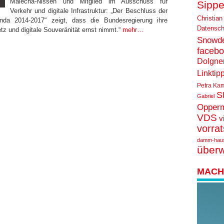
Malecha-Nissen und Mitglied im Ausschuss für
Sippe
Verkehr und digitale Infrastruktur: „Der Beschluss der
Christian
enda 2014-2017“ zeigt, dass die Bundesregierung ihre
Datensch
etz und digitale Souveränität ernst nimmt.“
mehr…
Snowd
faceb
Dolgne
Linktip
Petra Ka
S
Gabriel
Opper
VDS
v
vorra
damm-hau
über
MACH 