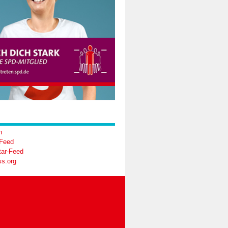
n
-Feed
ar-Feed
s.org