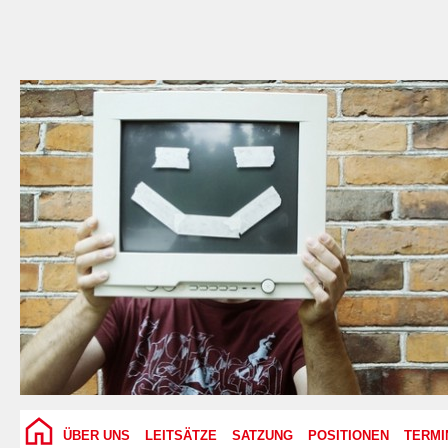
ÜBER UNS
LEITSÄTZE
SATZUNG
POSITIONEN
TERMI