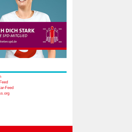
n
-Feed
ar-Feed
s.org