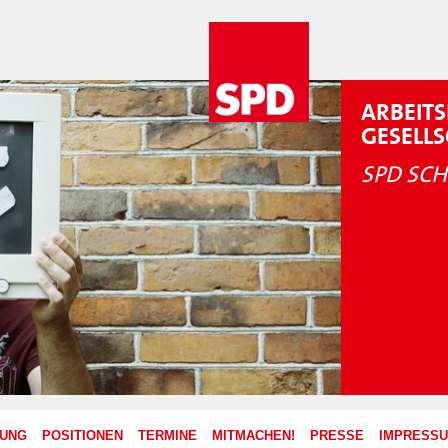
ARBEITS
GESELL
SPD SCH
ZUNG
POSITIONEN
TERMINE
MITMACHEN!
PRESSE
IMPRESS