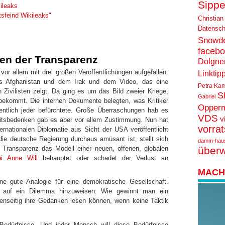
Sippe
ileaks
tsfeind Wikileaks"
Christian
Datensch
Snowd
faceb
zen der Transparenz
Dolgne
vor allem mit drei großen Veröffentlichungen aufgefallen:
Linktip
 Afghanistan und dem Irak und dem Video, das eine
Petra Ka
Zivilisten zeigt. Da ging es um das Bild zweier Kriege,
S
Gabriel
bekommt. Die internen Dokumente belegten, was Kritiker
Opper
ntlich jeder befürchtete. Große Überraschungen hab es
VDS
v
eitsbedenken gab es aber vor allem Zustimmung. Nun hat
vorra
rnationalen Diplomatie aus Sicht der USA veröffentlicht
die deutsche Regierung durchaus amüsant ist, stellt sich
damm-hau
e Transparenz das Modell einer neuen, offenen, globalen
über
i Anne Will
behauptet oder schadet der Verlust an
MACH 
ne gute Analogie für eine demokratische Gesellschaft.
um auf ein Dilemma hinzuweisen: Wie gewinnt man ein
enseitig ihre Gedanken lesen können, wenn keine Taktik
r Bedürfnisse. Und jeder Mensch will diese Bedürfnisse