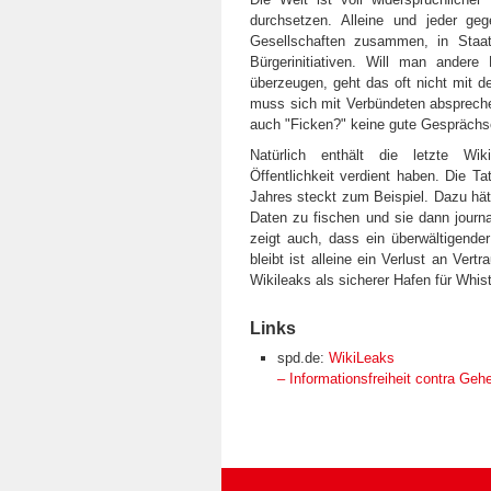
durchsetzen. Alleine und jeder g
Gesellschaften zusammen, in Staate
Bürgerinitiativen. Will man andere
überzeugen, geht das oft nicht mit d
muss sich mit Verbündeten abspreche
auch "Ficken?" keine gute Gesprächs
Natürlich enthält die letzte Wiki
Öffentlichkeit verdient haben. Die T
Jahres steckt zum Beispiel. Dazu hätt
Daten zu fischen und sie dann journa
zeigt auch, dass ein überwältigender
bleibt ist alleine ein Verlust an Ver
Wikileaks als sicherer Hafen für Whis
Links
spd.de:
WikiLeaks
– Informationsfreiheit contra Geh