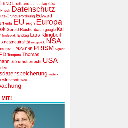
l
BND
breitband
bundestag
CDU
Datenschutz
 Flisek
Edward
utz-Grundverordnung
EU
Europa
en
eugh
eidg
ook
Kai
Gerold Reichenbach
google
Lars Klingbeil
r
landtag
landes-ak
NSA
ps
netzneutralität
netzpolitik
PRISM
mmerevert
PKGr
PNR
Sigmar
PD
Thomas
Tempora
USA
mann
urheberrecht
ULD
ideo
tsdatenspeicherung
walter-
wirtschaft
s
wlan
wachung
MIT!