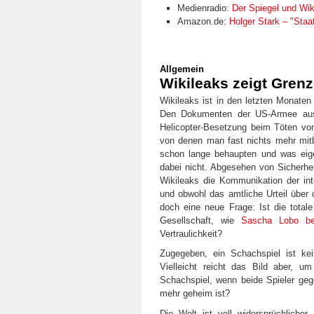
Medienradio:
Der Spiegel und Wik
Amazon.de:
Holger Stark – "Staa
Allgemein
Wikileaks zeigt Gren
Wikileaks ist in den letzten Monaten 
Den Dokumenten der US-Armee aus
Helicopter-Besetzung beim Töten von 
von denen man fast nichts mehr mit
schon lange behaupten und was eige
dabei nicht. Abgesehen von Sicherh
Wikileaks die Kommunikation der inte
und obwohl das amtliche Urteil über 
doch eine neue Frage: Ist die total
Gesellschaft, wie
Sascha Lobo be
Vertraulichkeit?
Zugegeben, ein Schachspiel ist kei
Vielleicht reicht das Bild aber, 
Schachspiel, wenn beide Spieler geg
mehr geheim ist?
Die Welt ist voll widersprüchliche