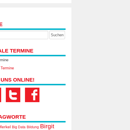
E
ALE TERMINE
rmine
 Termine
 UNS ONLINE!
AGWORTE
Birgit
Merkel
Big Data
Bildung