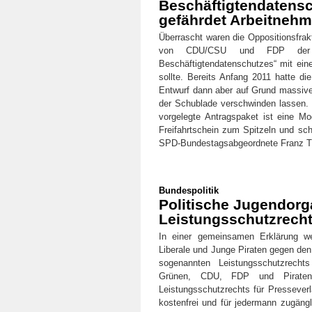
Beschäftigtendatensc
gefährdet Arbeitnehm
Überrascht waren die Oppositionsfrak
von CDU/CSU und FDP der „
Beschäftigtendatenschutzes“ mit ei
sollte. Bereits Anfang 2011 hatte d
Entwurf dann aber auf Grund massive
der Schublade verschwinden lassen. U
vorgelegte Antragspaket ist eine M
Freifahrtschein zum Spitzeln und sch
SPD-Bundestagsabgeordnete Franz 
Bundespolitik
Politische Jugendorg
Leistungsschutzrech
In einer gemeinsamen Erklärung w
Liberale und Junge Piraten gegen den
sogenannten Leistungsschutzrecht
Grünen, CDU, FDP und Piratenpa
Leistungsschutzrechts für Presseverlag
kostenfrei und für jedermann zugäng