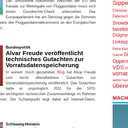
Das umstrittene Abkommen zwischen der EU und
Sippe
Kanada zur Weitergabe von Fluggastdaten muss sich
Christian
einem Grundrechte-Check unterziehen. Das
Datensch
Europaparlament hat am Dienstag gegen die Stimmen
erweis des Fluggastdatenabkommens an den Europäischen
Snowd
hr…
faceb
Dolgne
Linktip
Bundespolitik
Petra Ka
Alvar Freude veröffentlicht
S
Gabriel
technisches Gutachten zur
Opper
Vorratsdatenspeicherung
VDS
v
In seinem frisch gestarteten
Blog
hat Alvar Freude
vorra
sein leicht überarbeitetes Gutachten zur
damm-hau
Vorratsdatenspeicherung veröffentlich. Das Gutachten
über
hatte er ursprünglich 2011 für die SPD-
st die wichtigsten technischen Zusammenhänge im Rahmen
MACH 
men. Der Schwerpunkt liegt dabei auf Internet-Daten,
Schleswig-Holstein