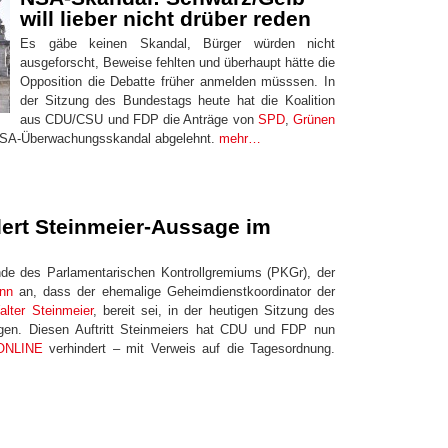
will lieber nicht drüber reden
Es gäbe keinen Skandal, Bürger würden nicht
ausgeforscht, Beweise fehlten und überhaupt hätte die
Opposition die Debatte früher anmelden müsssen. In
der Sitzung des Bundestags heute hat die Koalition
aus CDU/CSU und FDP die Anträge von
SPD
,
Grünen
 NSA-Überwachungsskandal abgelehnt.
mehr…
ert Steinmeier-Aussage im
nde des Parlamentarischen Kontrollgremiums (PKGr), der
nn
an, dass der ehemalige Geheimdienstkoordinator der
alter Steinmeier
, bereit sei, in der heutigen Sitzung des
gen. Diesen Auftritt Steinmeiers hat CDU und FDP nun
ONLINE
verhindert – mit Verweis auf die Tagesordnung.