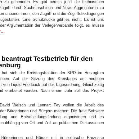
u generieren. Es gibt bereits jetzt die technischen
 Zugriff durch Suchmaschinen und News-Aggregatoren zu
gen unbenommen, den Zugriff und die Zugriffsbedingungen
zugestalten. Eine Schutzlücke gibt es nicht. Es ist uns
 der Argumentation der Verlegerverbände folgt, es müsse
r…
beantragt Testbetrieb für den
enburg
 hat sich die Kreistagsfraktion der SPD im Herzogtum
ieben. Auf der Sitzung des Kreistages am heutigen
 von Liquid Feedback auf der Tagesordnung. Gleichzeitig
 erarbeitet werden. Nach einem Jahr soll das Projekt
David Welsch und Lennart Fey wollen die Arbeit des
 der Bürgerinnen und Bürgern machen: Die freie Software
dung und Entscheidungsfindung organisieren und es
 unabhängig von Ort und Zeit an politischen Diskussionen
 Bürgerinnen und Bürger mit in politische Prozesse