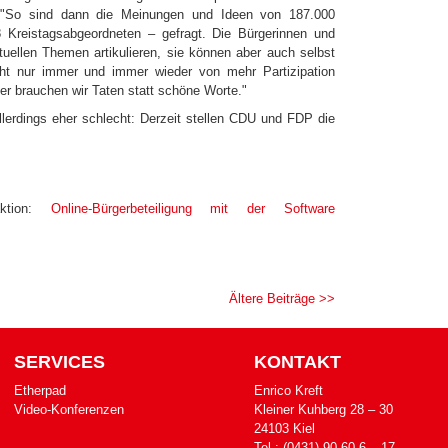
y "So sind dann die Meinungen und Ideen von 187.000
 Kreistagsabgeordneten – gefragt. Die Bürgerinnen und
uellen Themen artikulieren, sie können aber auch selbst
cht nur immer und immer wieder von mehr Partizipation
r brauchen wir Taten statt schöne Worte."
lerdings eher schlecht: Derzeit stellen CDU und FDP die
aktion:
Online-Bürgerbeteiligung mit der Software
Ältere Beiträge >>
SERVICES
KONTAKT
Etherpad
Enrico Kreft
Video-Konferenzen
Klei­ner Kuh­berg 28 – 30
24103 Kiel
Tel.: (0431) 90 60 6 – 17