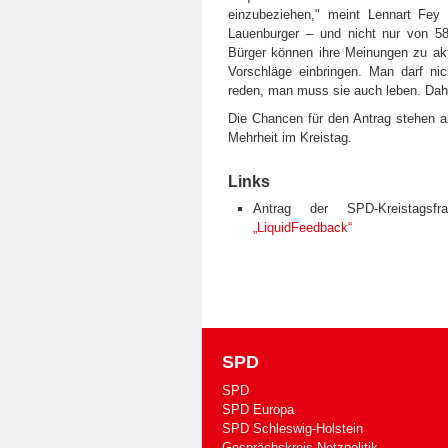
einzubeziehen," meint Lennart Fe
Lauenburger – und nicht nur von 58
Bürger können ihre Meinungen zu akt
Vorschläge einbringen. Man darf ni
reden, man muss sie auch leben. Dahe
Die Chancen für den Antrag stehen al
Mehrheit im Kreistag.
Links
Antrag der SPD-Kreistagsfr
„LiquidFeedback“
SPD
SPD
SPD Europa
SPD Schleswig-Holstein
Gesprächskreis Netzpolitik