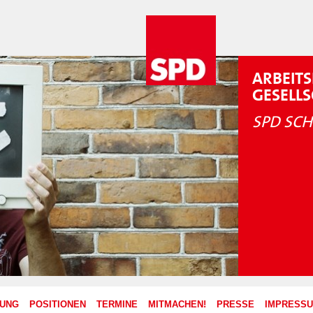
ARBEITS
GESELL
SPD SCH
ZUNG
POSITIONEN
TERMINE
MITMACHEN!
PRESSE
IMPRESS