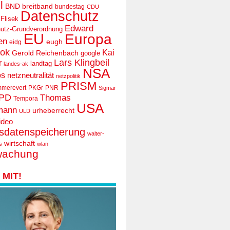
l
BND
breitband
bundestag
CDU
Datenschutz
 Flisek
Edward
utz-Grundverordnung
EU
Europa
en
eugh
eidg
ook
Kai
Gerold Reichenbach
google
Lars Klingbeil
r
landtag
landes-ak
NSA
ps
netzneutralität
netzpolitik
PRISM
mmerevert
PKGr
PNR
Sigmar
PD
Thomas
Tempora
USA
mann
urheberrecht
ULD
ideo
tsdatenspeicherung
walter-
wirtschaft
s
wlan
wachung
MIT!