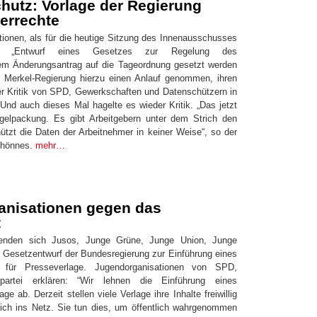
hutz: Vorlage der Regierung
errechte
tionen, als für die heutige Sitzung des Innenausschusses
Entwurf eines Gesetzes zur Regelung des
nem Änderungsantrag auf die Tageordnung gesetzt werden
ie Merkel-Regierung hierzu einen Anlauf genommen, ihren
r Kritik von SPD, Gewerkschaften und Datenschützern in
nd auch dieses Mal hagelte es wieder Kritik. „Das jetzt
ogelpackung. Es gibt Arbeitgebern unter dem Strich den
ützt die Daten der Arbeitnehmer in keiner Weise“, so der
Thönnes.
mehr…
anisationen gegen das
t
enden sich Jusos, Junge Grüne, Junge Union, Junge
 Gesetzentwurf der Bundesregierung zur Einführung eines
s für Presseverlage. Jugendorganisationen von SPD,
rtei erklären: “Wir lehnen die Einführung eines
e ab. Derzeit stellen viele Verlage ihre Inhalte freiwillig
lich ins Netz. Sie tun dies, um öffentlich wahrgenommen