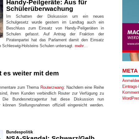
Handy-Peilgeräte: Aus für
Schülerüberwachung
Im Schatten der Diskussion um ein neues
Schulgesetz wurde gestern im Landtag auch ein
Beschluss zum Einsatz von Handy-Peilgeräten in
Schulen gefasst. Auf Antrag der Fraktion der
Piratenpartei hat das Parlament damit den Einsatz
n Schleswig-Holsteins Schulen untersagt.
mehr…
META
t es weiter mit dem
Anmelde
Eintrags
Kommentare zum Thema
Routerzwang
: Nachdem eine Reihe
Komment
sind, ihren Kunden verbindlich Router zur Verfügung zu
WordPres
 Die Bundesnetzagentur hat diese Diskussion nun
können Stellungsnahmen offiziell eingereicht werden.
Bundespolitik
NSA-Skandal: Schwarz/Gelb