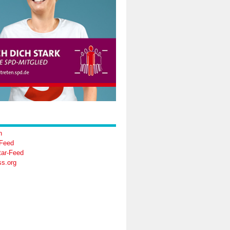
n
-Feed
ar-Feed
s.org