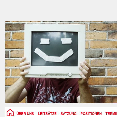
ÜBER UNS
LEITSÄTZE
SATZUNG
POSITIONEN
TERMI