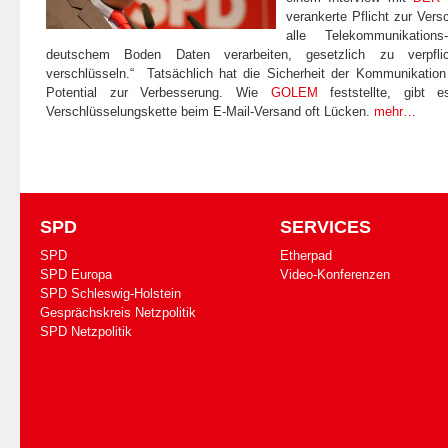
verankerte Pflicht zur Ver
alle Telekommunikation
deutschem Boden Daten verarbeiten, gesetzlich zu verpfl
verschlüsseln.“
Tatsächlich hat die Sicherheit der Kommunikation 
Potential zur Verbesserung. Wie
GOLEM
feststellte, gibt 
Verschlüsselungskette beim E-Mail-Versand oft Lücken.
mehr…
SPD
SERVICES
SPD
Etherpad
SPD Europa
Video-Konferenzen
SPD Schleswig-Holstein
Gesprächskreis Netzpolitik
SPD Netzpolitik