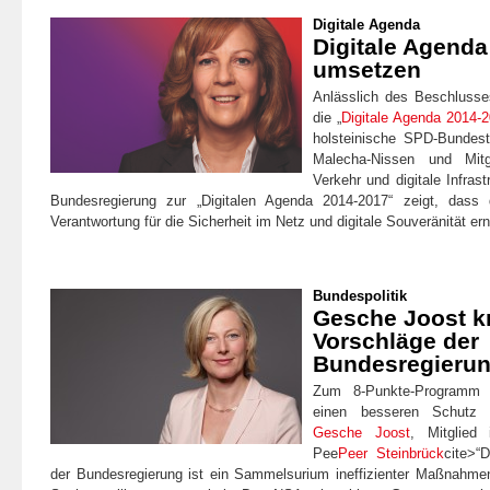
Digitale Agenda
Digitale Agenda 
umsetzen
Anlässlich des Beschlusse
die „
Digitale Agenda 2014-
holsteinische SPD-Bundest
Malecha-Nissen und Mit
Verkehr und digitale Infras
Bundesregierung zur „Digitalen Agenda 2014-2017“ zeigt, dass 
Verantwortung für die Sicherheit im Netz und digitale Souveränität er
Bundespolitik
Gesche Joost kri
Vorschläge der
Bundesregieru
Zum 8-Punkte-Programm d
einen besseren Schutz d
Gesche Joost
, Mitglied
Pee
Peer Steinbrück
cite>“
der Bundesregierung ist ein Sammelsurium ineffizienter Maßnahme