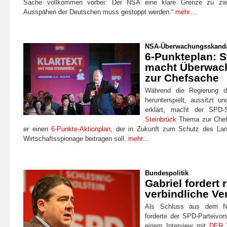
Sache vollkommen vorbei: Der NSA eine klare Grenze zu zi
Ausspähen der Deutschen muss gestoppt werden.“
mehr…
NSA-Überwachungsskand
6-Punkteplan: S
macht Überwac
zur Chefsache
Während die Regierung d
herunterspielt, aussitzt u
erklärt, macht der SPD-S
Steinbrück
Thema zur Chefs
er einen
6-Punkte-Aktionplan
, der in Zukunft zum Schutz des La
Wirtschaftsspionage beitragen soll.
mehr…
Bundespolitik
Gabriel fordert 
verbindliche Ve
Als Schluss aus dem NS
forderte der SPD-Parteivor
einem Interview mit
DER