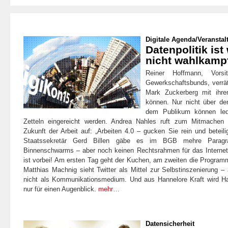
Digitale Agenda
/
Veranstal
Datenpolitik ist
nicht wahlkampf
Reiner Hoffmann, Vorsi
Gewerkschaftsbunds, verrät
Mark Zuckerberg mit ihre
können. Nur nicht über den
dem Publikum können led
Zetteln eingereicht werden. Andrea Nahles ruft zum Mitmachen
Zukunft der Arbeit auf: „Arbeiten 4.0 – gucken Sie rein und beteili
Staatssekretär Gerd Billen gäbe es im BGB mehre Paragr
Binnenschwarms – aber noch keinen Rechtsrahmen für das Internet
ist vorbei! Am ersten Tag geht der Kuchen, am zweiten die Program
Matthias Machnig sieht Twitter als Mittel zur Selbstinszenierung –
nicht als Kommunikationsmedium. Und aus Hannelore Kraft wird H
nur für einen Augenblick.
mehr…
Datensicherheit