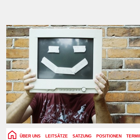
ÜBER UNS
LEITSÄTZE
SATZUNG
POSITIONEN
TERMI