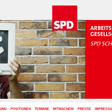
ARBEITS
GESELL
SPD SCH
ZUNG
POSITIONEN
TERMINE
MITMACHEN!
PRESSE
IMPRESS