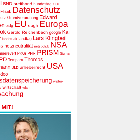
l
BND
breitband
bundestag
CDU
Datenschutz
 Flisek
Edward
utz-Grundverordnung
EU
Europa
en
eugh
eidg
ook
Kai
Gerold Reichenbach
google
Lars Klingbeil
r
landtag
landes-ak
NSA
ps
netzneutralität
netzpolitik
PRISM
mmerevert
PKGr
PNR
Sigmar
PD
Thomas
Tempora
USA
mann
urheberrecht
ULD
ideo
tsdatenspeicherung
walter-
wirtschaft
s
wlan
wachung
MIT!