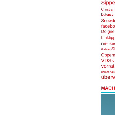
Sippe
Christian
Datensch
Snowd
faceb
Dolgne
Linktip
Petra Ka
S
Gabriel
Opper
VDS
v
vorra
damm-hau
über
MACH 