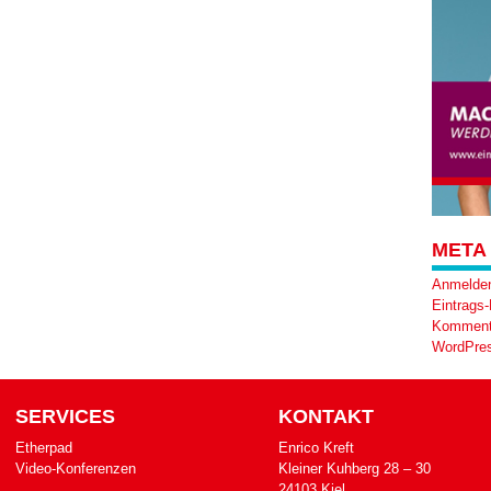
META
Anmelde
Eintrags
Komment
WordPres
SERVICES
KONTAKT
Etherpad
Enrico Kreft
Video-Konferenzen
Klei­ner Kuh­berg 28 – 30
24103 Kiel