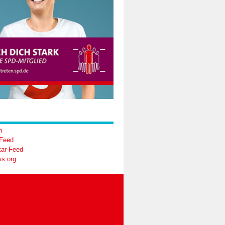
n
-Feed
ar-Feed
s.org