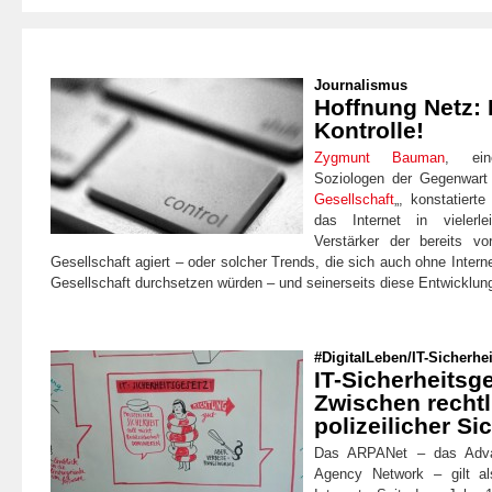
Journalismus
Hoffnung Netz: 
Kontrolle!
Zygmunt Bauman
, ein
Soziologen der Gegenwart
Gesellschaft
„, konstatiert
das Internet in vielerle
Verstärker der bereits v
Gesellschaft agiert – oder solcher Trends, die sich auch ohne Interne
Gesellschaft durchsetzen würden – und seinerseits diese Entwicklung
#DigitalLeben
/
IT-Sicherhei
IT-Sicherheitsg
Zwischen rechtl
polizeilicher Si
Das ARPANet – das Adva
Agency Network – gilt al