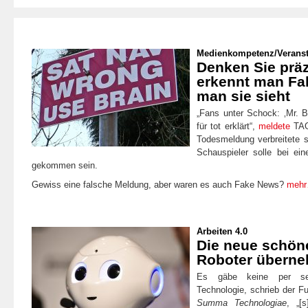
Medienkompetenz
/
Verans
Denken Sie präz
erkennt man Fa
man sie sieht
„Fans unter Schock: ‚Mr. 
für tot erklärt“,
meldete
TAG
Todesmeldung verbreitete si
Schauspieler solle bei ei
gekommen sein.
Gewiss eine falsche Meldung, aber waren es auch Fake News?
meh
Arbeiten 4.0
Die neue schöne
Roboter übern
Es gäbe keine per se
Technologie, schrieb der F
Summa Technologiae
, „[s