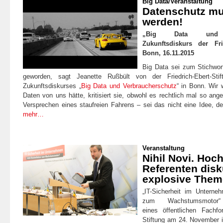
Big Data
/
Veranstaltung
Datenschutz mus
werden!
„Big Data und Ve
Zukunftsdiskurs der Frie
Bonn, 16.11.2015
Big Data sei zum Stichwor
geworden, sagt Jeanette Rußbült von der Friedrich-Ebert-Sti
Zukunftsdiskurses „
Big Data und Verbraucherschutz
“ in Bonn. Wir 
Daten von uns hätte, kritisiert sie, obwohl es rechtlich mal so an
Versprechen eines staufreien Fahrens – sei das nicht eine Idee, d
mehr…
Veranstaltung
Nihil Novi. Hoc
Referenten disk
explosive Them
„IT-Sicherheit im Untern
zum Wachstumsmot
eines öffentlichen Fachfo
Stiftung am 24. November i