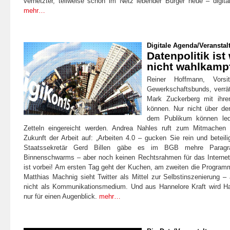
vernetzter, teilweise schon im Netz lebender Bürger neue – digita
mehr…
Digitale Agenda
/
Veranstal
Datenpolitik ist
nicht wahlkampf
Reiner Hoffmann, Vorsi
Gewerkschaftsbunds, verrät
Mark Zuckerberg mit ihre
können. Nur nicht über den
dem Publikum können led
Zetteln eingereicht werden. Andrea Nahles ruft zum Mitmachen
Zukunft der Arbeit auf: „Arbeiten 4.0 – gucken Sie rein und beteili
Staatssekretär Gerd Billen gäbe es im BGB mehre Paragr
Binnenschwarms – aber noch keinen Rechtsrahmen für das Internet
ist vorbei! Am ersten Tag geht der Kuchen, am zweiten die Program
Matthias Machnig sieht Twitter als Mittel zur Selbstinszenierung –
nicht als Kommunikationsmedium. Und aus Hannelore Kraft wird H
nur für einen Augenblick.
mehr…