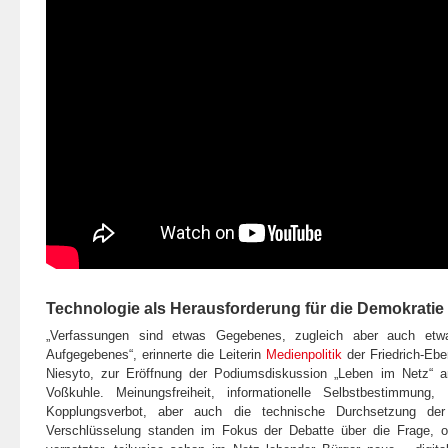
Technologie als Herausforderung für die Demokratie
„Verfassungen sind etwas Gegebenes, zugleich aber auch etwa
Aufgegebenes“, erinnerte die Leiterin
Medienpolitik
der Friedrich-Ebe
Niesyto, zur Eröffnung der Podiumsdiskussion „Leben im Netz“ 
Voßkuhle. Meinungsfreiheit, informationelle Selbstbestimmung,
Kopplungsverbot, aber auch die technische Durchsetzung de
Verschlüsselung standen im Fokus der Debatte über die Frage, ob