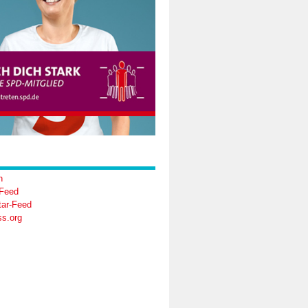
n
-Feed
ar-Feed
s.org