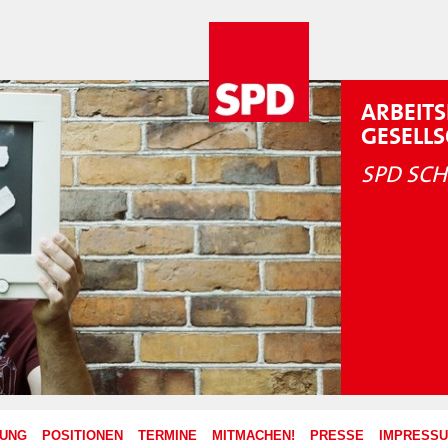
ARBEITS
GESELL
SPD SCH
ZUNG
POSITIONEN
TERMINE
MITMACHEN!
PRESSE
IMPRESS