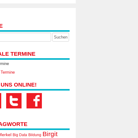
E
ALE TERMINE
rmine
 Termine
 UNS ONLINE!
AGWORTE
Birgit
Merkel
Big Data
Bildung