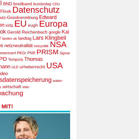
l
BND
breitband
bundestag
CDU
Datenschutz
 Flisek
Edward
utz-Grundverordnung
EU
Europa
en
eugh
eidg
ook
Kai
Gerold Reichenbach
google
Lars Klingbeil
r
landtag
landes-ak
NSA
ps
netzneutralität
netzpolitik
PRISM
mmerevert
PKGr
PNR
Sigmar
PD
Thomas
Tempora
USA
mann
urheberrecht
ULD
ideo
tsdatenspeicherung
walter-
wirtschaft
s
wlan
wachung
MIT!