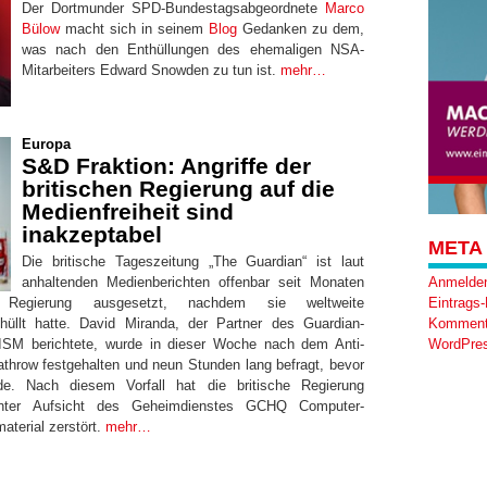
Der Dortmunder SPD-Bundestagsabgeordnete
Marco
Bülow
macht sich in seinem
Blog
Gedanken zu dem,
was nach den Enthüllungen des ehemaligen NSA-
Mitarbeiters Edward Snowden zu tun ist.
mehr…
Europa
S&D Fraktion: Angriffe der
britischen Regierung auf die
Medienfreiheit sind
inakzeptabel
META
Die britische Tageszeitung „The Guardian“ ist laut
anhaltenden Medienberichten offenbar seit Monaten
Anmelde
 Regierung ausgesetzt, nachdem sie weltweite
Eintrags
llt hatte. David Miranda, der Partner des Guardian-
Komment
PRISM berichtete, wurde in dieser Woche nach dem Anti-
WordPres
throw festgehalten und neun Stunden lang befragt, bevor
de. Nach diesem Vorfall hat die britische Regierung
unter Aufsicht des Geheimdienstes GCHQ Computer-
aterial zerstört.
mehr…