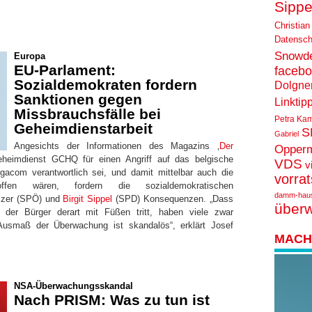
Sippe
Christian
Datensch
Snowd
Europa
EU-Parlament:
faceb
Sozialdemokraten fordern
Dolgne
Sanktionen gegen
Linktip
Missbrauchsfälle bei
Petra Ka
Geheimdienstarbeit
S
Gabriel
Angesichts der Informationen des Magazins ‚
Der
Opper
eheimdienst GCHQ für einen Angriff auf das belgische
VDS
v
gacom verantwortlich sei, und damit mittelbar auch die
vorra
roffen wären, fordern die sozialdemokratischen
damm-hau
lzer (SPÖ) und
Birgit Sippel
(SPD) Konsequenzen.
„Dass
über
 der Bürger derart mit Füßen tritt, haben viele zwar
e Ausmaß der Überwachung ist skandalös“
, erklärt Josef
MACH 
NSA-Überwachungsskandal
Nach PRISM: Was zu tun ist