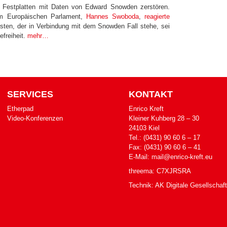
Festplatten mit Daten von Edward Snowden zerstören.
im Europäischen Parlament,
Hannes Swoboda
,
reagierte
isten, der in Verbindung mit dem Snowden Fall stehe, sei
efreiheit.
mehr…
SERVICES
KONTAKT
Etherpad
Enrico Kreft
Video-Konferenzen
Klei­ner Kuh­berg 28 – 30
24103 Kiel
Tel.: (0431) 90 60 6 – 17
Fax: (0431) 90 60 6 – 41
E-​Mail: mail@enrico-kreft.eu
threema: C7XJRSRA
Technik:
AK Digitale Gesellschaft