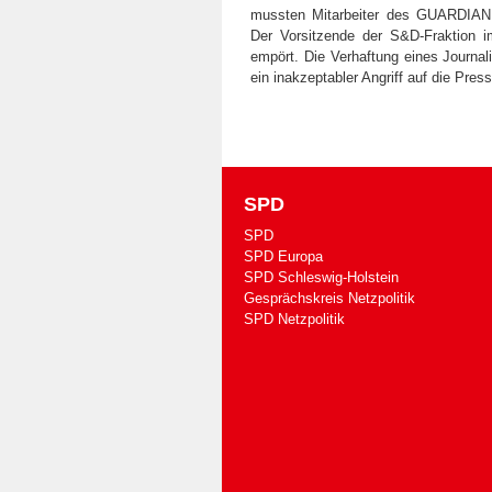
mussten Mitarbeiter des GUARDIAN 
Der Vorsitzende der S&D-Fraktion 
empört. Die Verhaftung eines Journal
ein inakzeptabler Angriff auf die Press
SPD
SPD
SPD Europa
SPD Schleswig-Holstein
Gesprächskreis Netzpolitik
SPD Netzpolitik