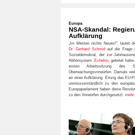
Europa
NSA-Skandal: Regieru
Aufklärung
„Im Westen nichts Neues!“
, lautet
Dr. Gerhard Schmid
auf die Frage o
Sozialdemokrat, der zur Jahrtause
Abhörsystem ‚
Echelon
‚ geleitet hat
ersten Arbeitssitzung des S
Überwachungsvorwürfen. Damals wie 
an einer Aufklärung. Einzig das EU-Pa
unmissverständlich zu den europäi
Europaparlament haben diese Resolut
zu den Vorwürfen durchgesetzt.
meh