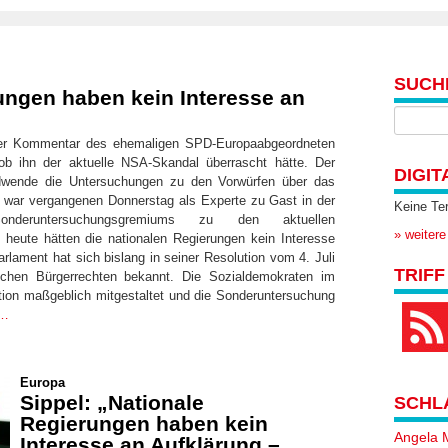
SUCH
ngen haben kein Interesse an
 der Kommentar des ehemaligen SPD-Europaabgeordneten
b ihn der aktuelle NSA-Skandal überrascht hätte. Der
DIGIT
ndwende die Untersuchungen zu den Vorwürfen über das
te, war vergangenen Donnerstag als Experte zu Gast in der
Keine Te
onderuntersuchungsgremiums zu den aktuellen
» weitere
heute hätten die nationalen Regierungen kein Interesse
rlament hat sich bislang in seiner Resolution vom 4. Juli
TRIFF
schen Bürgerrechten bekannt. Die Sozialdemokraten im
ion maßgeblich mitgestaltet und die Sonderuntersuchung
r…
Europa
Sippel: „Nationale
SCHL
Regierungen haben kein
Angela 
Interesse an Aufklärung –