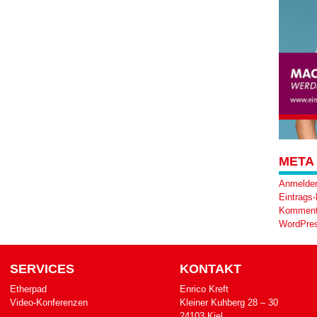
META
Anmelde
Eintrags
Komment
WordPres
SERVICES
KONTAKT
Etherpad
Enrico Kreft
Video-Konferenzen
Klei­ner Kuh­berg 28 – 30
24103 Kiel