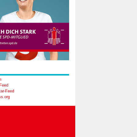
n
-Feed
ar-Feed
s.org