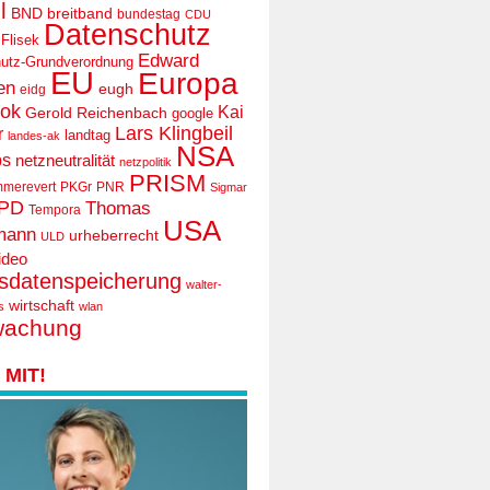
l
BND
breitband
bundestag
CDU
Datenschutz
 Flisek
Edward
utz-Grundverordnung
EU
Europa
en
eugh
eidg
ook
Kai
Gerold Reichenbach
google
Lars Klingbeil
r
landtag
landes-ak
NSA
ps
netzneutralität
netzpolitik
PRISM
mmerevert
PKGr
PNR
Sigmar
PD
Thomas
Tempora
USA
mann
urheberrecht
ULD
ideo
tsdatenspeicherung
walter-
wirtschaft
s
wlan
wachung
MIT!