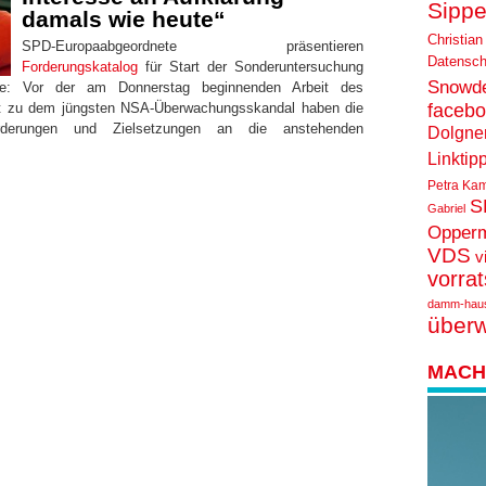
Sippe
damals wie heute“
Christian
SPD-Europaabgeordnete präsentieren
Datensch
Forderungskatalog
für Start der Sonderuntersuchung
Snowd
re: Vor der am Donnerstag beginnenden Arbeit des
faceb
t zu dem jüngsten NSA-Überwachungsskandal haben die
rderungen und Zielsetzungen an die anstehenden
Dolgne
Linktip
Petra Ka
S
Gabriel
Opper
VDS
v
vorra
damm-hau
über
MACH 