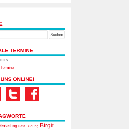
E
ALE TERMINE
rmine
 Termine
 UNS ONLINE!
AGWORTE
Birgit
Merkel
Big Data
Bildung