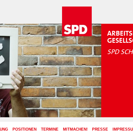
ARBEITS
GESELL
SPD SCH
ZUNG
POSITIONEN
TERMINE
MITMACHEN!
PRESSE
IMPRESS