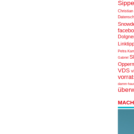
Sippe
Christian
Datensch
Snowd
faceb
Dolgne
Linktip
Petra Ka
S
Gabriel
Opper
VDS
v
vorra
damm-hau
über
MACH 