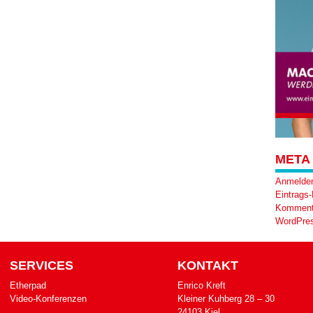
META
Anmelde
Eintrags
Komment
WordPres
SERVICES
KONTAKT
Etherpad
Enrico Kreft
Video-Konferenzen
Klei­ner Kuh­berg 28 – 30
24103 Kiel