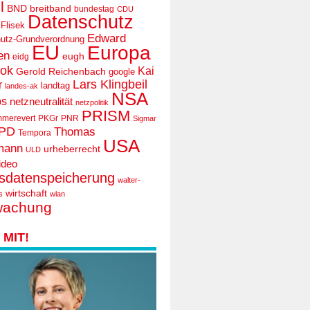
l
BND
breitband
bundestag
CDU
Datenschutz
 Flisek
Edward
utz-Grundverordnung
EU
Europa
en
eugh
eidg
ook
Kai
Gerold Reichenbach
google
Lars Klingbeil
r
landtag
landes-ak
NSA
ps
netzneutralität
netzpolitik
PRISM
mmerevert
PKGr
PNR
Sigmar
PD
Thomas
Tempora
USA
mann
urheberrecht
ULD
ideo
tsdatenspeicherung
walter-
wirtschaft
s
wlan
wachung
MIT!