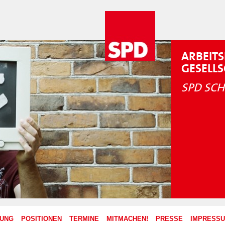
ARBEITS
GESELL
SPD SCH
ZUNG
POSITIONEN
TERMINE
MITMACHEN!
PRESSE
IMPRESS