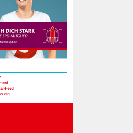
n
-Feed
ar-Feed
s.org