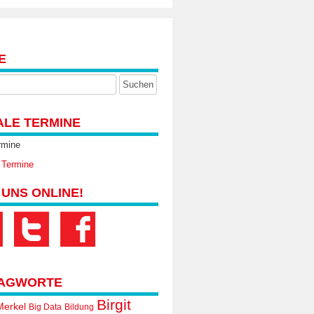
E
ALE TERMINE
rmine
 Termine
 UNS ONLINE!
AGWORTE
Birgit
Merkel
Big Data
Bildung