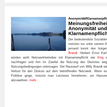
Anonymität
/
Klarnamenpfli
Meinungsfreihei
Anonymität und
Klarnamenpflic
Der bedeutendste Sozialdem
meisten nur unter seinem 
jemand kennt den bürge
Brandt:
Herbert Ernst Kar
würden wohl Netzwerkbetreiber mit Klarnamenpflicht wie
Xing
o
nachfragen und ihm im Zweifel die Nutzung des Dienstes we
Nutzungsbedingungen untersagen. Der Rauswurf von Willy Brandt wär
Verlust für den Diskurs auf dem betreffenden Netzwerk. Wenn es
Politiker ginge, müsste man Letzteres hinnehmen, um Hassre
abzuwehren.
mehr…