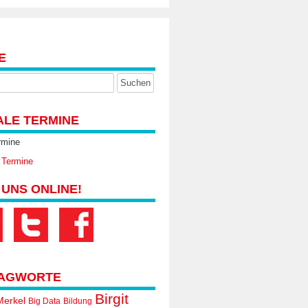
E
ALE TERMINE
rmine
 Termine
 UNS ONLINE!
AGWORTE
Birgit
Merkel
Big Data
Bildung