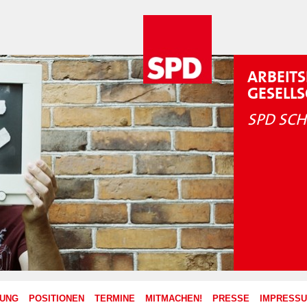
ARBEITS
GESELL
SPD SCH
ZUNG
POSITIONEN
TERMINE
MITMACHEN!
PRESSE
IMPRESS