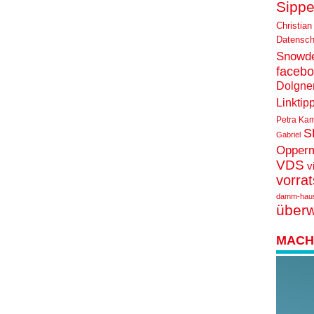
Sippe
Christian
Datensch
Snowd
faceb
Dolgne
Linktip
Petra Ka
S
Gabriel
Opper
VDS
v
vorra
damm-hau
über
MACH 