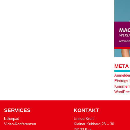
META
Anmelde
Eintrags
Komment
WordPres
SERVICES
KONTAKT
Etherpad
Enrico Kreft
Video-Konferenzen
Klei­ner Kuh­berg 28 – 30
24103 Kiel