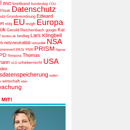
l
BND
breitband
bundestag
CDU
Datenschutz
 Flisek
Edward
utz-Grundverordnung
EU
Europa
en
eugh
eidg
ook
Kai
Gerold Reichenbach
google
Lars Klingbeil
r
landtag
landes-ak
NSA
ps
netzneutralität
netzpolitik
PRISM
mmerevert
PKGr
PNR
Sigmar
PD
Thomas
Tempora
USA
mann
urheberrecht
ULD
ideo
tsdatenspeicherung
walter-
wirtschaft
s
wlan
wachung
MIT!