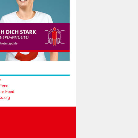
n
-Feed
ar-Feed
s.org