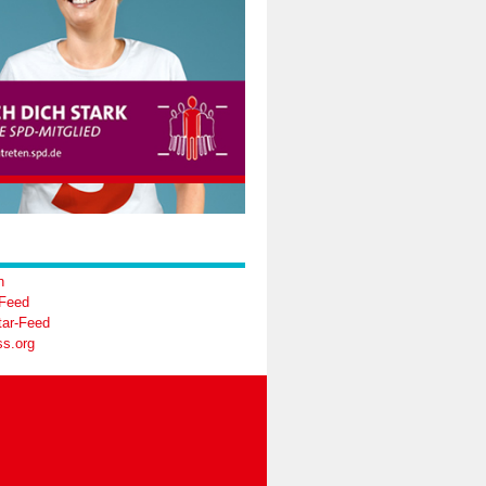
n
-Feed
ar-Feed
s.org