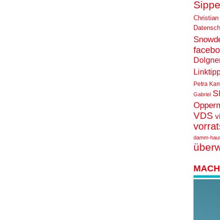
Sippe
Christian
Datensch
Snowd
faceb
Dolgne
Linktip
Petra Ka
S
Gabriel
Opper
VDS
v
vorra
damm-hau
über
MACH 