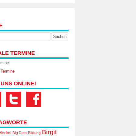
E
ALE TERMINE
rmine
 Termine
 UNS ONLINE!
AGWORTE
Birgit
Merkel
Big Data
Bildung