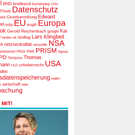
l
BND
breitband
bundestag
CDU
Datenschutz
 Flisek
Edward
utz-Grundverordnung
EU
Europa
en
eugh
eidg
ook
Kai
Gerold Reichenbach
google
Lars Klingbeil
r
landtag
landes-ak
NSA
ps
netzneutralität
netzpolitik
PRISM
mmerevert
PKGr
PNR
Sigmar
PD
Thomas
Tempora
USA
mann
urheberrecht
ULD
ideo
tsdatenspeicherung
walter-
wirtschaft
s
wlan
wachung
MIT!