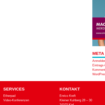
META
Anmelde
Eintrags
Komment
WordPres
SERVICES
KONTAKT
Etherpad
Enrico Kreft
Video-Konferenzen
Klei­ner Kuh­berg 28 – 30
24103 Kiel