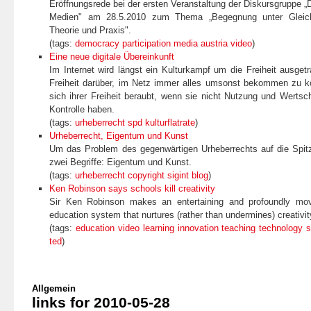
Eröffnungsrede bei der ersten Veranstaltung der Diskursgruppe „D
Medien" am 28.5.2010 zum Thema „Begegnung unter Gleich
Theorie und Praxis".
(tags:
democracy
participation
media
austria
video
)
Eine neue digitale Übereinkunft
Im Internet wird längst ein Kulturkampf um die Freiheit ausgetr
Freiheit darüber, im Netz immer alles umsonst bekommen zu k
sich ihrer Freiheit beraubt, wenn sie nicht Nutzung und Wertsc
Kontrolle haben.
(tags:
urheberrecht
spd
kulturflatrate
)
Urheberrecht, Eigentum und Kunst
Um das Problem des gegenwärtigen Urheberrechts auf die Spitz
zwei Begriffe: Eigentum und Kunst.
(tags:
urhe­ber­recht
copy­right
sig­int
blog
)
Ken Robinson says schools kill creativity
Sir Ken Robinson makes an entertaining and profoundly mov
education system that nurtures (rather than undermines) creativit
(tags:
education
video
learning
innovation
teaching
technology
s
ted
)
Allgemein
links for 2010-05-28