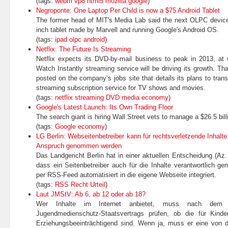
(tags:
webm
vp8
html5
mozilla
google
)
Negroponte: One Laptop Per Child is now a $75 Android Tablet
The former head of MIT's Media Lab said the next OLPC device
inch tablet made by Marvell and running Google's Android OS.
(tags:
ipad
olpc
android
)
Netflix: The Future Is Streaming
Netflix expects its DVD-by-mail business to peak in 2013, at w
Watch Instantly streaming service will be driving its growth. Tha
posted on the company’s jobs site that details its plans to transf
streaming subscription service for TV shows and movies.
(tags:
netflix
streaming
DVD
media
economy
)
Google's Latest Launch: Its Own Trading Floor
The search giant is hiring Wall Street vets to manage a $26.5 bill
(tags:
Google
economy
)
LG Berlin: Webseitenbetreiber kann für rechtsverletzende Inhal
Anspruch genommen werden
Das Landgericht Berlin hat in einer aktuellen Entscheidung (Az. 
dass ein Seitenbetreiber auch für die Inhalte verantwortlich g
per RSS-Feed automatisiert in die eigene Webseite integriert.
(tags:
RSS
Recht
Urteil
)
Laut JMStV: Ab 6, ab 12 oder ab 18?
Wer Inhalte im Internet anbietet, muss nach dem a
Jugendmedienschutz-Staatsvertrags prüfen, ob die für Kinde
Erziehungsbeeinträchtigend sind. Wenn ja, muss er eine von 