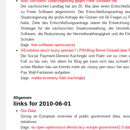
Was Sachsens Staatsregierung gegen Freie Software hat
Der sächsischen Landtag hat am 20. Mai über einen Entschlie
zu Freier Software abgestimmt. Der Entschließungsantrag wur
Staatsregierung die große Anfrage der Grünen mit 56 Fragen zu F
hatte. Ziele des Entschließungsantrags waren die Entwicklung 
Strategie für die sächsischen Staatsverwaltung; die Umstell
Software; die Reduzierung der Herstellerabhängigkeit und die Fö
Schulen
(tags:
free
software
opensource
)
®Evolution durch lousy pennies? | PIN-Blog Bernd Oswald über P
Die Social Payment-Dienste Kachingle und Flattr ver su chen
Fuß zu fas sen. Vor allem für Blog ger kann sich das schnell 
schen Medi­en häu ser könnte mehr als »lousy pen nies« her aus
Pay Wall-Fantasien aufgeben.
(tags:
media
economy
flattr
kachingle
)
Allgemein
links for 2010-06-01
Our Data
Giving an European overview of public government data, exis
initiatives
(tags:
eu
open
opensource
democracy
europe
government2.0
da