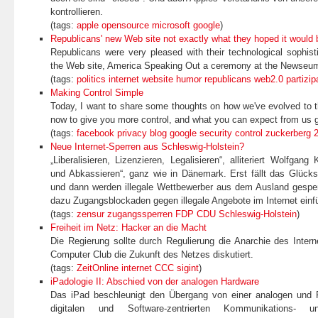
kontrollieren.
(tags:
apple
opensource
microsoft
google
)
Republicans' new Web site not exactly what they hoped it would 
Republicans were very pleased with their technological sophist
the Web site, America Speaking Out a ceremony at the Newseu
(tags:
politics
internet
website
humor
republicans
web2.0
partizip
Making Control Simple
Today, I want to share some thoughts on how we've evolved to th
now to give you more control, and what you can expect from us g
(tags:
facebook
privacy
blog
google
security
control
zuckerberg
Neue Internet-Sperren aus Schleswig-Holstein?
„Liberalisieren, Lizenzieren, Legalisieren“, alliteriert Wolfgang 
und Abkassieren“, ganz wie in Dänemark. Erst fällt das Glück
und dann werden illegale Wettbewerber aus dem Ausland gesperr
dazu Zugangsblockaden gegen illegale Angebote im Internet einf
(tags:
zensur
zugangssperren
FDP
CDU
Schleswig-Holstein
)
Freiheit im Netz: Hacker an die Macht
Die Regierung sollte durch Regulierung die Anarchie des Inter
Computer Club die Zukunft des Netzes diskutiert.
(tags:
ZeitOnline
internet
CCC
sigint
)
iPadologie II: Abschied von der analogen Hardware
Das iPad beschleunigt den Übergang von einer analogen und Pa
digitalen und Software-zentrierten Kommunikations- 