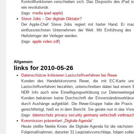
Kontrollfunktionen verschieben sich. Das Dispositiv des iPad is
wie revolutionär.
(tags:
media
ipad
apple
)
Steve Jobs – Der digitale Diktator?
Der Apple-Chef Steve Jobs regiert mit harter Hand. Er ma
einflussreichsten Unternehmen der Welt. Mit Einführung des
Heilsbringer der Verleger werden.
(tags:
apple
video
zdf
)
Allgemein
links for 2010-05-26
Datenschützer kritisieren Lastschriftverfahren bei Rewe
Kunden des Handelskonzerns Rewe, die mit EC-Karte und 
Lastschriftverfahren bezahlen, unterschreiben dabei laut einem
NDR Info auch eine Einwilligungserklärung zur Datenweiterga
Kunden bekämen keine Durchschrift der Einverständniserkläru
durch Aushänge aufgeklärt. Die Rewe-Gruppe habe die Praxis
gerechtfertigt, hieß es in dem Bericht. Sie gerate nun in das Vis
(tags:
datenschutz
privacy
security
germany
wirtschaft
verbrauc
Kommission präsentiert „Digitale Agenda“
Heute stellte Neelie Kroes die Digitale Agenda für die nächsten
Folgemaßnahmen, darunter 31 Legislativvorschläge, folgen solle