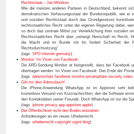
Rechtsstaat – Jan Mönikes
Wie die meisten anderen Parteien in Deutschland, bekennt si
demokratischen Verfassungsstaat der Bundesrepublik, wie er i
und sozialen Rechtsstaat durch das Grundgesetzes konstituiert
rechtsstaatliches Recht unter der eigenen Regierung dabei, we
so doch das zentrale Mittel zur Verwirklichung ihrer sozialen un
Rechtsstaatliches Recht aber „verlangt Herrschaft im Recht, H
die Macht und im Bunde mit ihr, fordert Sicherheit der R
Rechtsdurchsetzung”.
(tags:
SPD
Internet
germany
)
Monitor: Im Visier von Facebook
Die ARD-Sendung Monitor at festgestellt, dass bei Facebook u
übertragen werden: Im Visier von Facebook: Das Ende der Privat
(tags:
datenschutz
facebook
monitor
privatsphäre
security
video
Gib mir dein Adressbuch!
Die iPhone-Anwendung WhatsApp ist im Appstore sehr beli
kostenlose Versand von Kurznachrichten, den die Software ermögl
den Kontaktdaten seiner Freunde. Doch WhatsApp ist nur die Spi
(tags:
iphone
privacy
app
appstore
apple
)
Der Öffentlichkeit nicht den Boden entziehen
Anforderungen an ein neues Urheberrecht.
(tags:
urheberrecht
copyright
sigint
blog
)