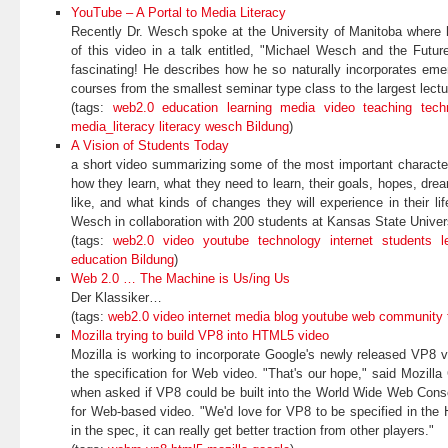
YouTube – A Portal to Media Literacy
Recently Dr. Wesch spoke at the University of Manitoba where 
of this video in a talk entitled, "Michael Wesch and the Future
fascinating! He describes how he so naturally incorporates emer
courses from the smallest seminar type class to the largest lectur
(tags:
web2.0
education
learning
media
video
teaching
tech
media_literacy
literacy
wesch
Bildung
)
A Vision of Students Today
a short video summarizing some of the most important character
how they learn, what they need to learn, their goals, hopes, dream
like, and what kinds of changes they will experience in their li
Wesch in collaboration with 200 students at Kansas State Univers
(tags:
web2.0
video
youtube
technology
internet
students
l
education
Bildung
)
Web 2.0 … The Machine is Us/ing Us
Der Klassiker…
(tags:
web2.0
video
internet
media
blog
youtube
web
community
Mozilla trying to build VP8 into HTML5 video
Mozilla is working to incorporate Google's newly released VP8 v
the specification for Web video. "That's our hope," said Mozilla
when asked if VP8 could be built into the World Wide Web Cons
for Web-based video. "We'd love for VP8 to be specified in the
in the spec, it can really get better traction from other players."