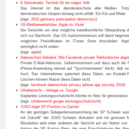
E-Demokratie: Technik für ein träges Volk
Das Internet ist das demokratischste aller Medien. Tro
demokratischen Utopien bislang nicht erfüllt. Ein Für und Wider
(tags:
2010
germany
participation
democracy
)
US-Wettbewerbshüter: Apple im Visier
Die Gerüchte um eine mögliche kartellrechtliche Überprüfung d
sich zur Nachricht: Das US-Justizministerium soll damit begonn
möglichen Preisdiktaten im iTunes Store einzuholen. App
womöglich nicht enden.
(tags:
apple
)
Datenschutz-Debakel: Wie Facebook private Telefonbücher abgre
Private E-Mail-Adressen, Geheimnummern und dazu auch die
iPhone-Anwendung einmal auf "Synchronisieren" klickt, lädt s
hoch. Das Unternehmen speichert diese Daten, um Kontakt-N
Löschen können Nutzer diese Daten nicht.
(tags:
facebook
datenschutz
privacy
iphone
app
security
2010
)
Urheberrecht – Verlage vs. Google
Geplantes Leistungsschutzrecht könnte im Netz für grenzenlose 
(tags:
urheberrecht
google
leistungsschutzrecht
)
JUSO kippt SP-Position zu Games
An der gestrigen Delegiertenversammlung der SP Schweiz wurd
mit Zukunft" der JUSO Schweiz diskutiert und mit grossem
Resolution wird unter anderem der Verzicht auf ein Verbot von 
Antrag der SP Kanton Bern, der eine Einschränkung des Hande