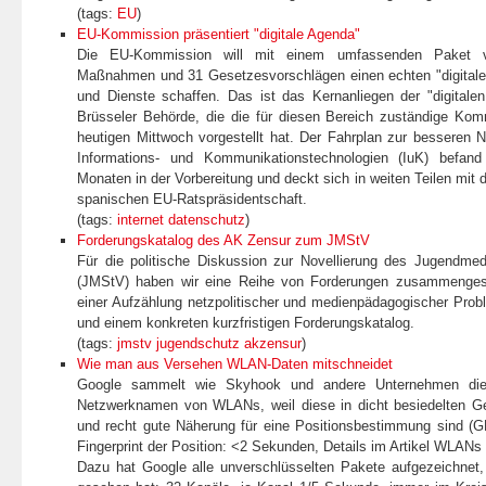
(tags:
EU
)
EU-Kommission präsentiert "digitale Agenda"
Die EU-Kommission will mit einem umfassenden Paket 
Maßnahmen und 31 Gesetzesvorschlägen einen echten "digitalen
und Dienste schaffen. Das ist das Kernanliegen der "digitale
Brüsseler Behörde, die die für diesen Bereich zuständige Ko
heutigen Mittwoch vorgestellt hat. Der Fahrplan zur besseren 
Informations- und Kommunikationstechnologien (IuK) befand 
Monaten in der Vorbereitung und deckt sich in weiten Teilen mit 
spanischen EU-Ratspräsidentschaft.
(tags:
internet
datenschutz
)
Forderungskatalog des AK Zensur zum JMStV
Für die politische Diskussion zur Novellierung des Jugendmed
(JMStV) haben wir eine Reihe von Forderungen zusammengest
einer Aufzählung netzpolitischer und medienpädagogischer Prob
und einem konkreten kurzfristigen Forderungskatalog.
(tags:
jmstv
jugendschutz
akzensur
)
Wie man aus Versehen WLAN-Daten mitschneidet
Google sammelt wie Skyhook und andere Unternehmen die
Netzwerknamen von WLANs, weil diese in dicht besiedelten Ge
und recht gute Näherung für eine Positionsbestimmung sind 
Fingerprint der Position: <2 Sekunden, Details im Artikel WLAN
Dazu hat Google alle unverschlüsselten Pakete aufgezeichnet