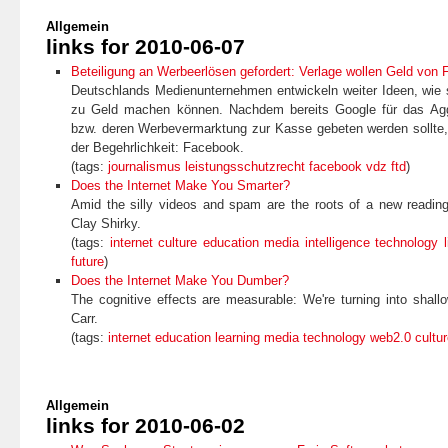
Allgemein
links for 2010-06-07
Beteiligung an Werbeerlösen gefordert: Verlage wollen Geld von
Deutschlands Medienunternehmen entwickeln weiter Ideen, wie si
zu Geld machen können. Nachdem bereits Google für das Agg
bzw. deren Werbevermarktung zur Kasse gebeten werden sollte,
der Begehrlichkeit: Facebook.
(tags:
journalismus
leistungsschutzrecht
facebook
vdz
ftd
)
Does the Internet Make You Smarter?
Amid the silly videos and spam are the roots of a new reading
Clay Shirky.
(tags:
internet
culture
education
media
intelligence
technology
future
)
Does the Internet Make You Dumber?
The cognitive effects are measurable: We're turning into shall
Carr.
(tags:
internet
education
learning
media
technology
web2.0
cultu
Allgemein
links for 2010-06-02