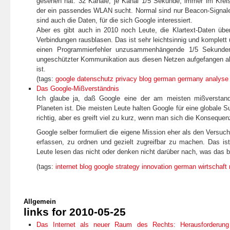
gesehen hat: 32 Kanäle, je Kanal 1/5 Sekunde, immer im Kreis
der ein passendes WLAN sucht. Normal sind nur Beacon-Signale
sind auch die Daten, für die sich Google interessiert.
Aber es gibt auch in 2010 noch Leute, die Klartext-Daten üb
Verbindungen rausblasen. Das ist sehr leichtsinnig und komplett 
einen Programmierfehler unzusammenhängende 1/5 Sekunde
ungeschützter Kommunikation aus diesen Netzen aufgefangen al
ist.
(tags:
google
datenschutz
privacy
blog
german
germany
analyse
Das Google-Mißverständnis
Ich glaube ja, daß Google eine der am meisten mißverstan
Planeten ist. Die meisten Leute halten Google für eine globale 
richtig, aber es greift viel zu kurz, wenn man sich die Konsequen
Google selber formuliert die eigene Mission eher als den Versuch
erfassen, zu ordnen und gezielt zugreifbar zu machen. Das ist
Leute lesen das nicht oder denken nicht darüber nach, was das b
(tags:
internet
blog
google
strategy
innovation
german
wirtschaft
Allgemein
links for 2010-05-25
Das Internet als neuer Raum des Rechts: Herausforderung