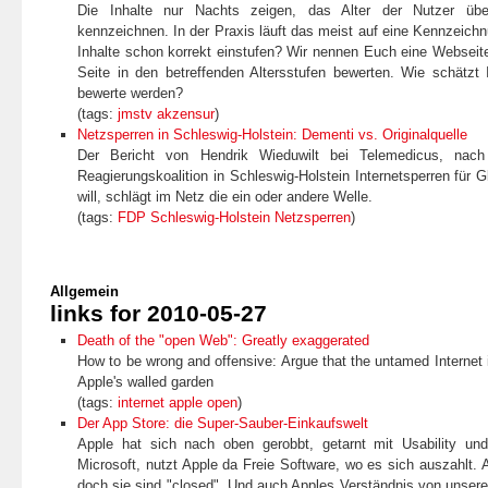
Die Inhalte nur Nachts zeigen, das Alter der Nutzer über
kennzeichnen. In der Praxis läuft das meist auf eine Kennzeich
Inhalte schon korrekt einstufen? Wir nennen Euch eine Webseite
Seite in den betreffenden Altersstufen bewerten. Wie schätzt 
bewerte werden?
(tags:
jmstv
akzensur
)
Netzsperren in Schleswig-Holstein: Dementi vs. Originalquelle
Der Bericht von Hendrik Wieduwilt bei Telemedicus, nac
Reagierungskoalition in Schleswig-Holstein Internetsperren für G
will, schlägt im Netz die ein oder andere Welle.
(tags:
FDP
Schleswig-Holstein
Netzsperren
)
Allgemein
links for 2010-05-27
Death of the "open Web": Greatly exaggerated
How to be wrong and offensive: Argue that the untamed Internet is 
Apple's walled garden
(tags:
internet
apple
open
)
Der App Store: die Super-Sauber-Einkaufswelt
Apple hat sich nach oben gerobbt, getarnt mit Usability und
Microsoft, nutzt Apple da Freie Software, wo es sich auszahlt. A
doch sie sind "closed". Und auch Apples Verständnis von unserer 