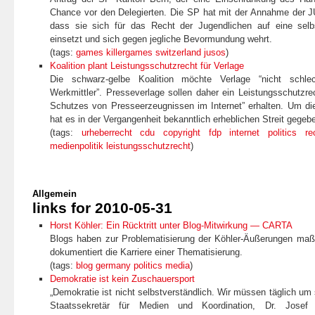
Chance vor den Delegierten. Die SP hat mit der Annahme der 
dass sie sich für das Recht der Jugendlichen auf eine selb
einsetzt und sich gegen jegliche Bevormundung wehrt.
(tags:
games
killergames
switzerland
jusos
)
Koalition plant Leistungsschutzrecht für Verlage
Die schwarz-gelbe Koalition möchte Verlage “nicht schlec
Werkmittler”. Presseverlage sollen daher ein Leistungsschutzr
Schutzes von Presseerzeugnissen im Internet” erhalten. Um di
hat es in der Vergangenheit bekanntlich erheblichen Streit gegeb
(tags:
urheberrecht
cdu
copyright
fdp
internet
politics
re
medienpolitik
leistungsschutzrecht
)
Allgemein
links for 2010-05-31
Horst Köhler: Ein Rücktritt unter Blog-Mitwirkung — CARTA
Blogs haben zur Problematisierung der Köhler-Äußerungen maßg
dokumentiert die Karriere einer Thematisierung.
(tags:
blog
germany
politics
media
)
Demokratie ist kein Zuschauersport
„Demokratie ist nicht selbstverständlich. Wir müssen täglich um 
Staatssekretär für Medien und Koordination, Dr. Josef 